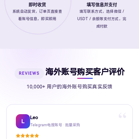
即时收货
填写信息并支付
系统自动发货，订单页直接查
填写联系方式，选择微信 /
看账号信息，即买即用
USDT / 余额等支付方式，完
成付款
海外账号购买客户评价
REVIEWS
10,000+ 用户的海外账号购买真实反馈
“
Leo
Sarah
Kevin
Mike
Amy
Daniel
Jason
Wing
Richard
L
Telegram电报账号 · 批量采购
Twitter推特高粉号 · Web3项目推广
TikTok账号 · 跨境电商矩阵运营
Facebook广告账号 · 跨境广告投放
Instagram账号 · 品牌海外推广
Gmail账号 · Apple ID · AI工具账号
YouTube账号 · 内容变现
Telegram Premium代充 · 个人用户
海外账号批发 · MCN机构