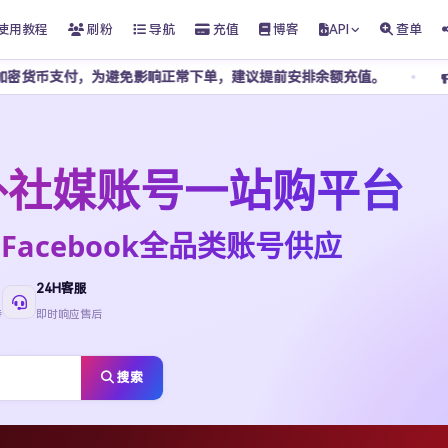
使用教程
刷粉
导航
充值
博客
API
查单
避免影响正常下单，建议提前安排余额充值。
客服不接受任何私
t海外社媒账号一站购平台
ktok·Facebook全品类账号供应
24H客服
待
即时响应售后
搜索