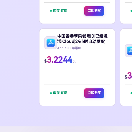
库存 有货
立即购买
中国香港苹果老号ID|已经激
活iCloud|24小时自动发货
Apple ID 苹果ID
3.2244
$
起
3
$
库存 有货
立即购买