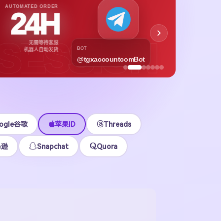
APPL
AUTOMATED ORDER
24H
App
下载号与
SESSION
无需等待客服
各区
BOT
机器人自动发货
@tgxaccountcomBot
立即
ogle谷歌
苹果ID
Threads
马逊
Snapchat
Quora