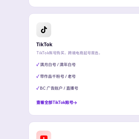
TikTok
TikTok账号购买，跨境电商起号首选。
满月白号 / 满年白号
带作品千粉号 / 老号
BC 广告账户 / 直播号
查看全部TikTok账号