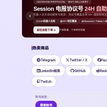
SESSION PROTOCOL · BOT DELIVERY
Session 电报协议号
24H 自
机器人全天自动接单与发货，协议号覆盖全球 90+ 国家和地区，支持
D
24H
机器人自助
90+
地区覆盖
Session / Tdata / A
前往自助下单
不限数量 · 下单即时到账
热卖商品
Telegram
Twitter / X
Fac
LinkedIn领英
GitHub
Redd
Twitch
账号类型
普通账号