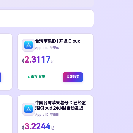
台湾苹果ID | 开通iCloud
Apple ID 苹果ID
2.3117
$
起
库存 有货
立即购买
中国台湾苹果老号ID|已经激
活iCloud|24小时自动发货
Apple ID 苹果ID
3.2244
$
起