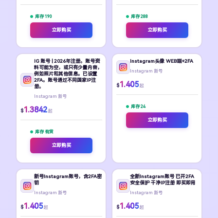
库存 190
库存 288
立即购买
立即购买
IG 账号 | 2026年注册。账号资
Instagram头像 WEB端+2FA
料可能为空，或只有少量内容，
Instagram 新号
例如照片和其他信息。已设置
2FA。账号通过不同国家IP注
1.405
$
起
册。
Instagram 新号
库存 24
1.3842
$
起
立即购买
库存 有货
立即购买
新号Instagram账号，含2FA密
全新Instagram账号 已开2FA
钥
安全保护 干净IP注册 即买即用
Instagram 新号
Instagram 新号
1.405
1.405
$
$
起
起