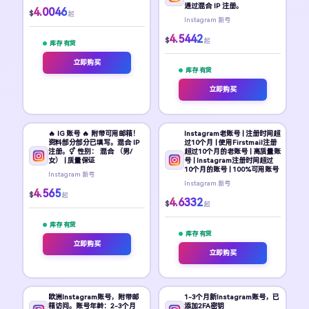
通过混合 IP 注册。
4.0046
$
起
Instagram 新号
4.5442
$
起
库存 有货
立即购买
库存 有货
立即购买
🔥 IG 账号 🔥 附带可用邮箱！
Instagram老账号 | 注册时间超
资料部分部分已填写。混合 IP
过10个月 | 使用Firstmail注册
注册。⚥ 性别： 混合 （男/
超过10个月的老账号 | 高质量账
女） | 质量保证
号 | Instagram注册时间超过
10个月的账号 | 100%可用账号
Instagram 新号
Instagram 新号
4.565
$
起
4.6332
$
起
库存 有货
库存 有货
立即购买
立即购买
欧洲Instagram账号，附带邮
1-3个月新Instagram账号，已
箱访问。账号年龄：2-3个月
添加2FA密钥