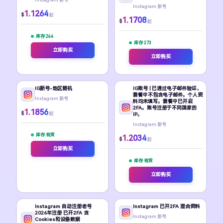
Instagram 新号
1.1264
$
起
1.1708
$
起
库存 264
库存 273
立即购买
立即购买
IG新号-地区随机
IG账号 | 已通过电子邮件验证，
套餐中不包含电子邮件。个人资
Instagram 新号
料均未填写。套餐中已开启
2FA。账号注册于不同国家的
1.1856
$
起
IP。
Instagram 新号
库存 有货
1.2034
$
起
立即购买
库存 有货
立即购买
Instagram 自动注册老号
Instagram 已开2FA 混合资料
2026年注册 已开2FA 含
Instagram 新号
Cookies和设备数据