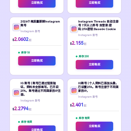
立即购买
立即购买
2026个高质量新鲜Instagram
Instagram Threads 自动注册
账号
号 7天以上养号 含登录:密
码:2FA密钥:Base64 Cookie
Instagram 新号
Instagram 新号
2.0602
$
起
2.155
$
起
库存 18
库存 200
立即购买
立即购买
IG 账号 | 账号已通过短信验
IG账号 | 个人资料已添加头像。
证。资料未全部填写。已开启
已设置2FA。账号注册于不同国
2FA。账号通过不同国家的IP注
家的IP。
册。
Instagram 新号
Instagram 新号
2.401
$
起
2.2794
$
起
库存 有货
库存 有货
立即购买
立即购买