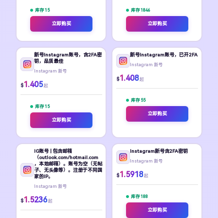
库存 15
库存 1846
立即购买
立即购买
新号Instagram账号，含2FA密
新号Instagram账号，已开2FA
钥，品质最佳
Instagram 新号
Instagram 新号
1.408
$
起
1.405
$
起
库存 55
库存 15
立即购买
立即购买
IG账号 | 包含邮箱
Instagram新号含2FA密钥
（outlook.com/hotmail.com
Instagram 新号
，本地邮箱）。账号为空（无帖
子、无头像等）。注册于不同国
1.5918
$
起
家的IP。
Instagram 新号
库存 188
1.5236
$
起
立即购买