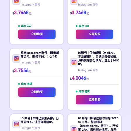
Instagram 新号
Instagram 新号
3.7468
3.7468
$
$
起
起
库存 247
库存 140
立即购买
立即购买
欧洲Instagram账号，附带邮
IG账号 | 包含邮箱（mail.ru，
箱访问。账号年龄：1-2个月
本地邮箱）。已通过短信验证。
资料信息部分填写。注册于MIX
Instagram 新号
IP。
3.7556
Instagram 新号
$
起
4.0046
$
起
库存 有货
库存 有货
立即购买
立即购买
IG 账号 | 资料已添加头像。已
IG 账号 | 账号注册时间为 2025
开启2FA。注册自欧盟IP。
年 3 月。包含邮箱
（firstmail.ltd，原生）。已设
Instagram 新号
置 2FA。资料部分填写。账号