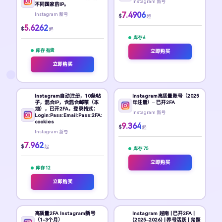
Instagram 新号
不同国家的IP。
7.4906
Instagram 新号
$
起
5.6262
$
起
库存 6
库存 有货
立即购买
立即购买
Instagram自动注册，10条帖
Instagram高质量账号（2025
子，混合IP，含混合邮箱（本
年注册）– 已开2FA
地），已开2FA，登录格式：
Instagram 新号
Login:Pass:Email:Pass:2FA:
cookies
9.364
$
起
Instagram 新号
7.962
$
起
库存 75
立即购买
库存 12
立即购买
高质量2FA Instagram新号
Instagram 越南 | 已开2FA |
（1-3个月）
(2025–2026) | 养号活跃 | 完整