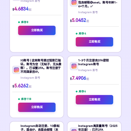
Instagram 新号
包含邮箱@onet。账号年龄1-
6+个月。✅
4.6834
$
起
Instagram 新号
5.0452
$
起
库存 8
立即购买
库存 4
立即购买
IG账号 | 这些账号通过短信已验
1-3个月注册含2FA密钥
证。账号为空（无帖子、无头像
Instagram账号
等）。已设置2FA。账号注册于
Instagram 新号
不同国家的IP。
7.4906
Instagram 新号
$
起
5.6262
$
起
库存 6
库存 118
立即购买
立即购买
Instagram自动注册，10条帖
Instagram高质量账号（2025
子，混合IP，含混合邮箱（本
年注册）– 已开2FA