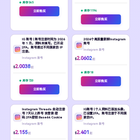
库存 365
库存 1194
立即购买
立即购买
IG 账号 | 账号注册时间为 2026
2026个高质量新鲜Instagram
年 1 月。资料未填写。已开启
账号
2FA。账号通过不同国家的 IP
Instagram 新号
注册。
2.0602
Instagram 新号
$
起
2.0038
$
起
库存 18
库存 720
立即购买
立即购买
Instagram Threads 自动注册
IG账号 | 个人资料已添加头像。
号 7天以上养号 含登录:密
已设置2FA。账号注册于不同国
码:2FA密钥:Base64 Cookie
家的IP。
Instagram 新号
Instagram 新号
2.155
2.401
$
$
起
起