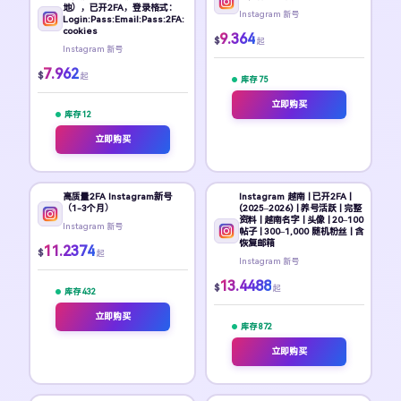
地），已开2FA，登录格式：
Instagram 新号
Login:Pass:Email:Pass:2FA:
cookies
9.364
$
起
Instagram 新号
7.962
$
起
库存 75
立即购买
库存 12
立即购买
高质量2FA Instagram新号
Instagram 越南 | 已开2FA |
（1-3个月）
(2025–2026) | 养号活跃 | 完整
资料 | 越南名字 | 头像 | 20–100
Instagram 新号
帖子 | 300–1,000 随机粉丝 | 含
恢复邮箱
11.2374
$
起
Instagram 新号
13.4488
$
起
库存 432
立即购买
库存 872
立即购买