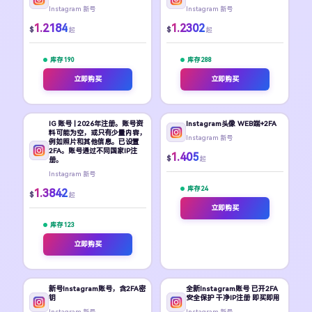
Instagram 新号
Instagram 新号
1.2184
1.2302
$
$
起
起
库存 190
库存 288
立即购买
立即购买
IG 账号 | 2026年注册。账号资
Instagram头像 WEB端+2FA
料可能为空，或只有少量内容，
Instagram 新号
例如照片和其他信息。已设置
2FA。账号通过不同国家IP注
1.405
$
起
册。
Instagram 新号
库存 24
1.3842
$
起
立即购买
库存 123
立即购买
新号Instagram账号，含2FA密
全新Instagram账号 已开2FA
钥
安全保护 干净IP注册 即买即用
Instagram 新号
Instagram 新号