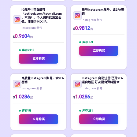
IG账号 | 包含邮箱
新号Instagram账号，含2FA密
（outlook.com/hotmail.com
钥
，本地）。个人资料已添加头
Instagram 新号
像。注册于MIX IP。
0.9812
Instagram 新号
$
起
0.9604
$
起
库存 573
库存 2413
立即购买
立即购买
高质量Instagram账号，含2FA
Instagram 自动注册 已开2FA
密钥
混合地区 好友混合资料混合
Instagram 新号
Instagram 新号
1.0286
1.0286
$
$
起
起
库存 53
库存 281
立即购买
立即购买