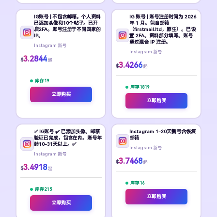
IG账号 | 不包含邮箱。个人资料
IG 账号 | 账号注册时间为 2026
已添加头像和10个帖子。已开
年 1 月。包含邮箱
启2FA。账号注册于不同国家的
（firstmail.ltd，原生）。已设
IP。
置 2FA。资料部分填写。账号
通过混合 IP 注册。
Instagram 新号
Instagram 新号
3.2844
$
起
3.4266
$
起
库存 19
库存 1819
立即购买
立即购买
✅ IG账号 ✔️ 已添加头像。邮箱
Instagram 1-20天新号含恢复
验证已完成，包含在内。账号年
邮箱
龄10-31天以上。✅
Instagram 新号
Instagram 新号
3.7468
$
起
3.4918
$
起
库存 16
库存 215
立即购买
立即购买