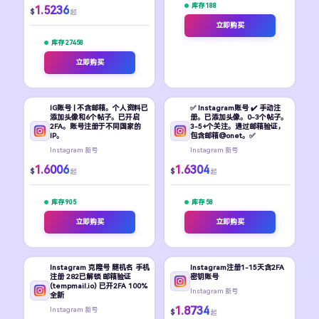
库存 188
1.5236
$
起
立即购买
库存 27458
立即购买
IG账号 | 不含邮箱。个人资料已
✅ Instagram账号 ✔️ 手动注
添加头像和6个帖子。已开启
册。已添加头像。0-3个帖子。
2FA。账号注册于不同国家的
3-5+个关注。通过邮箱验证，
IP。
包含邮箱@onet。✅
Instagram 新号
Instagram 新号
1.6006
1.6304
$
$
起
起
库存 905
库存 58
立即购买
立即购买
Instagram 克隆号 随机名 手机
Instagram注册1-15天含2FA
注册 282已解锁 邮箱验证
密钥账号
(tempmail.io) 已开2FA 100%
Instagram 新号
全新
1.8734
Instagram 新号
$
起