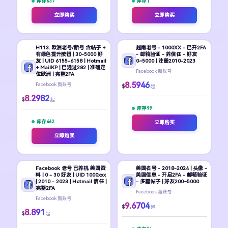
库存 637
库存 1
立即购买
立即购买
H113. 欧洲老号/新号 含帖子 +
越南老号 - 1000XX - 已开2FA
有绿色提升按钮 | 30-5000 好
- 邮箱验证 - 养信任 - 好友
友 | UID 6155-6158 | Hotmail
0~5000 | 注册2010-2023
+ MailKP | 已通过282 | 准确定
Facebook 新账号
位欧洲 | 完整2FA
8.5946
Facebook 新账号
$
起
8.2982
$
起
库存 99
库存 462
立即购买
立即购买
Facebook 老号 已养机 美国资
美国名号 - 2018-2024 | 头像 -
料 | 0 - 30 好友 | UID 1000xxx
美国信息 - 开启2FA - 邮箱验证
| 2010 - 2023 | Hotmail 信任 |
- 多篇帖子 | 好友200~5000
完整2FA
Facebook 新账号
Facebook 新账号
9.6704
$
起
8.891
$
起