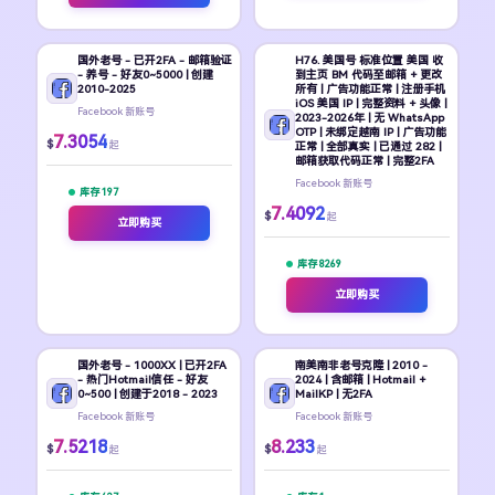
国外老号 - 已开2FA - 邮箱验证
H76. 美国号 标准位置 美国 收
- 养号 - 好友0~5000 | 创建
到主页 BM 代码至邮箱 + 更改
2010-2025
所有 | 广告功能正常 | 注册手机
iOS 美国 IP | 完整资料 + 头像 |
Facebook 新账号
2023-2026年 | 无 WhatsApp
OTP | 未绑定越南 IP | 广告功能
7.3054
$
起
正常 | 全部真实 | 已通过 282 |
邮箱获取代码正常 | 完整2FA
Facebook 新账号
库存 197
7.4092
$
起
立即购买
库存 8269
立即购买
国外老号 - 1000XX | 已开2FA
南美南非老号克隆 | 2010 -
- 热门Hotmail信任 - 好友
2024 | 含邮箱 | Hotmail +
0~500 | 创建于2018 - 2023
MailKP | 无2FA
Facebook 新账号
Facebook 新账号
7.5218
8.233
$
$
起
起