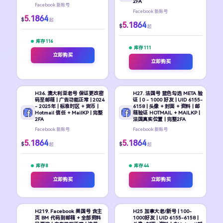
2FA
Facebook 新账号
Facebook 新账号
5.1864
$
起
5.1864
$
起
库存 116
库存 111
立即购买
立即购买
H36. 澳大利亚老号 保证更改密
H27. 法国号 蓝色勾选 META 验
码至邮箱 | 广告功能正常 | 2024
证 | 0 - 1000 好友 | UID 6155-
- 2025年 | 标准时区 + 货币 |
6158 | 头像 + 封面 + 资料 | 邮
Hotmail 信任 + MailKP | 完整
箱验证 HOTMAIL + MAILKP |
2FA
法国真实位置 | 完整2FA
Facebook 新账号
Facebook 新账号
5.1864
5.1864
$
$
起
起
库存 8
库存 44
立即购买
立即购买
H219. Facebook 美国号 含主
H25 加拿大老/新号 | 100-
页 BM 代码到邮箱 + 全部资料
1000好友 | UID 6155-6158 |