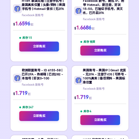
H189. 泰国克隆 | 注册手机号 |
Facebook 新号，随机 IP，附
泰国真实位置 | 头像/资料 | 美国
带 Hotmail，新注册，好友
手机号 | Hotmail 信任 | 无2FA
15-50，已验证手机号，英文
名，已开启2FA
Facebook 新账号
Facebook 新账号
1.6596
$
起
1.6686
$
起
库存 15
库存 有货
立即购买
立即购买
欧洲联盟账号 - ID 6155-58 |
美国账号 - 美国IP | Gmail 优质
已开2FA - 热邮箱 | 已抗282 -
- 无2FA - 注册于iOS | 可养号 -
本地号 | 好友0~100
100%真实 | 备份资料 - 美国标
准位置
Facebook 新账号
Facebook 新账号
1.719
$
起
1.719
$
起
库存 247
库存 4
立即购买
立即购买