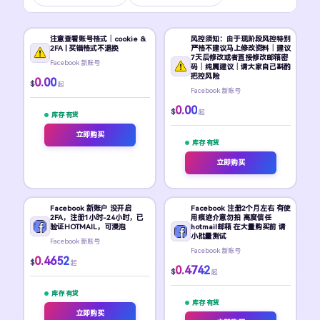
注意查看账号格式｜cookie &
风控须知：由于现阶段风控特别
2FA | 买错格式不退换
严格不建议马上修改资料｜建议
7天后修改或者直接修改邮箱密
Facebook 新账号
码｜纯属建议｜请大家自己斟酌
把控风险
0.00
$
起
Facebook 新账号
0.00
$
起
库存 有货
立即购买
库存 有货
立即购买
Facebook 新账户 没开启
Facebook 注册2个月左右 有使
2FA，注册1小时-24小时，已
用痕迹介意勿拍 高度信任
验证HOTMAIL，可浸泡
hotmail邮箱 在大量购买前 请
小批量测试
Facebook 新账号
Facebook 新账号
0.4652
$
起
0.4742
$
起
库存 有货
库存 有货
立即购买