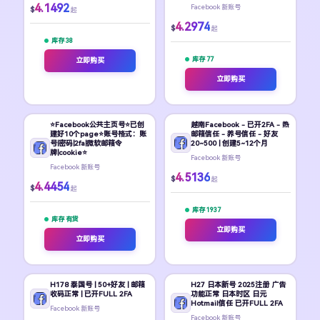
4.1492
Facebook 新账号
$
起
4.2974
$
起
库存 38
库存 77
立即购买
立即购买
⭐Facebook公共主页号⭐已创
越南Facebook - 已开2FA - 热
建好10个page⭐账号格式：账
邮箱信任 - 养号信任 - 好友
号|密码|2fa|微软邮箱令
20~500 | 创建5~12个月
牌|cookie⭐
Facebook 新账号
Facebook 新账号
4.5136
$
起
4.4454
$
起
库存 1937
库存 有货
立即购买
立即购买
H178 泰国号 | 50+好友 | 邮箱
H27 日本新号 2025注册 广告
收码正常 | 已开FULL 2FA
功能正常 日本时区 日元
Hotmail信任 已开FULL 2FA
Facebook 新账号
Facebook 新账号