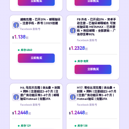
立即购买
立即购买
越南克隆 - 已开2FA - 邮箱验证
FB 外名 - 已开启2FA - 安卓手
- 注册手机 - 养号 | 2025创建
动注册 - 已验证邮箱域名 可接
收验证码 METAMAX - 已改密
Facebook 新账号
码 + 附旧邮箱 - 全部原始 - 广
告存活率90%
1.138
$
起
Facebook 新账号
1.2328
$
起
库存 6860
立即购买
库存 有货
立即购买
H4. 乌克兰克隆 | 含头像 + 封面
H17. 哥伦比亚克隆 | 含头像 +
+ 资料 | 注册超过2-6个月 | 注
封面 + 资料 | 注册超过2-6个月
册广告功能正常2-6个月 | 邮箱
| 注册广告功能正常2-6个月 |
验证Hotmail | 完整2FA
Hotmail验证 | 完整2FA
Facebook 新账号
Facebook 新账号
1.2448
1.2448
$
$
起
起
库存 129
库存 138