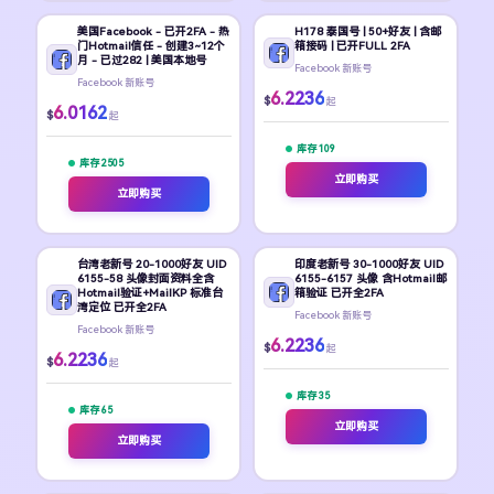
美国Facebook - 已开2FA - 热
H178 泰国号 | 50+好友 | 含邮
门Hotmail信任 - 创建3~12个
箱接码 | 已开FULL 2FA
月 - 已过282 | 美国本地号
Facebook 新账号
Facebook 新账号
6.2236
$
起
6.0162
$
起
库存 109
库存 2505
立即购买
立即购买
台湾老新号 20-1000好友 UID
印度老新号 30-1000好友 UID
6155-58 头像封面资料全含
6155-6157 头像 含Hotmail邮
Hotmail验证+MailKP 标准台
箱验证 已开全2FA
湾定位 已开全2FA
Facebook 新账号
Facebook 新账号
6.2236
$
起
6.2236
$
起
库存 35
库存 65
立即购买
立即购买