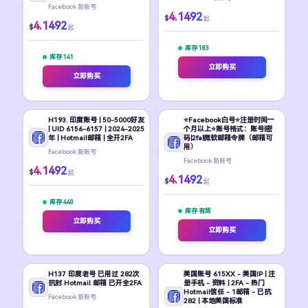
Facebook 新账号
4.1492
$
起
4.1492
$
起
库存 183
库存 141
立即购买
立即购买
H193. 印度账号 | 50-5000好友
⭐Facebook白号⭐注册时间一
| UID 6156-6157 | 2024-2025
个月以上⭐账号格式：账号|密
年 | Hotmail邮箱 | 全开2FA
码|2fa|微软邮箱令牌（邮箱可
用）
Facebook 新账号
Facebook 新账号
4.1492
$
起
4.1492
$
起
库存 440
库存 有货
立即购买
立即购买
H137 印度老号 已用过 282次
美国账号 615XX - 美国IP | 注
抗封 Hotmail 邮箱 已开全2FA
册手机 - 资料 | 2FA - 热门
Hotmail信任 - 1邮箱 - 已抗
Facebook 新账号
282 | 本地美国标准