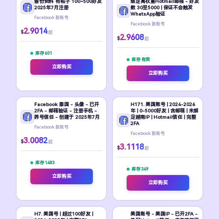
备份资料 有帖子 100~500好友
绑定高权重Hotmail邮箱 - 好友
2025年7月注册
数 30至5000 | 保证不会触发
WhatsApp验证
Facebook 新账号
Facebook 新账号
2.9014
$
起
2.9608
$
起
库存 601
库存 有货
立即购买
立即购买
Facebook 泰国 - 头像 - 已开
H171. 美国账号 | 2024-2026
2FA - 邮箱验证 - 注册手机 -
年 | 0-5000好友 | 含邮箱 | 未绑
养号信任 - 创建于 2025年7月
定越南IP | Hotmail信任 | 完整
2FA
Facebook 新账号
Facebook 新账号
3.0082
$
起
3.1118
$
起
库存 1483
库存 349
立即购买
立即购买
H7. 美国号 | 超过100好友 |
美国账号 - 美国IP - 已开2FA -