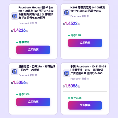
Facebook Hotmail版 🌟 | 👥
H203 印度克隆号 0-100好友
20-100好友 | 🔐 已开2FA | 🖼️
含1个Hotmail 已开全2FA
头像封面资料齐全 | 🤝 推荐好
Facebook 新账号
友 | 🚀 养号/Spam适用
1.4522
Facebook 新账号
$
起
1.4226
$
起
库存 2528
库存 有货
立即购买
立即购买
越南克隆 - 已开2FA - 邮箱验证
中国 Facebook - ID 6155-58
- 可养号 - 养得好
| 注册手机 - 2FA - 邮箱验证 -
广告功能正常 | 好友 0~500
Facebook 新账号
Facebook 新账号
1.5056
$
起
1.5056
$
起
库存 2950
库存 3635
立即购买
立即购买