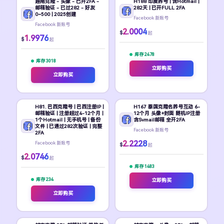
越南克隆 - 头像 - 已开2FA -
H188 印度养号 | 含Hotmail |
邮箱验证 - 已过282 - 好友
282天 | 已开FULL 2FA
0~500 | 2025创建
Facebook 新账号
Facebook 新账号
2.0004
$
起
1.9976
$
起
库存 2478
库存 3018
立即购买
立即购买
H81. 巴西克隆号 | 巴西注册IP |
H167 泰国克隆名养号互动 6-
邮箱验证 | 注册超过4-12个月 |
12个月 头像+封面 随机IP注册
1个Hotmail | 无手机号 | 备份
含Svmail邮箱 全开2FA
文件 | 已通过282次验证 | 完整
Facebook 新账号
2FA
2.2228
Facebook 新账号
$
起
2.0746
$
起
库存 1483
库存 234
立即购买
立即购买