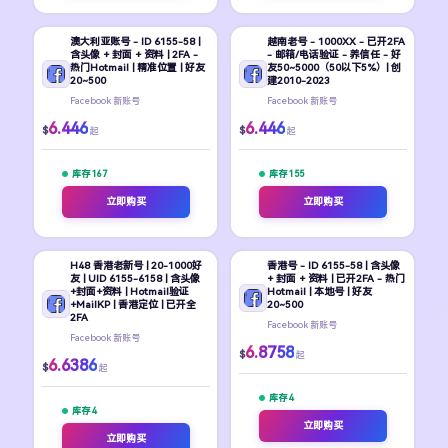
澳大利亚账号 - ID 6155-58 |
越南老号 - 1000XX - 已开2FA
含头像 + 封面 + 资料 | 2FA -
- 邮箱/电话验证 - 养信任 - 好
热门Hotmail | 精准位置 | 好友
友50~5000（50以下5%）| 创
20~500
建2010-2023
Facebook 新账号
Facebook 新账号
6.446
6.446
$
$
起
起
库存 167
库存 155
立即购买
立即购买
H48 香港老新号 | 20-1000好
香港号 - ID 6155-58 | 含头像
友 | UID 6155-6158 | 含头像
+ 封面 + 资料 | 已开2FA - 热门
+封面+资料 | Hotmail验证
Hotmail | 本地号 | 好友
+MailKP | 香港定位 | 已开全
20~500
2FA
Facebook 新账号
Facebook 新账号
6.8758
$
起
6.6386
$
起
库存 4
库存 4
立即购买
立即购买