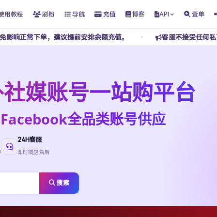
使用教程
刷粉
导航
充值
博客
API
查单
建议提前安排余额充值。
客服不接受任何私下转账，请勿添加私
t海外社媒账号一站购平台
ktok·Facebook全品类账号供应
24H客服
待
即时响应售后
搜索