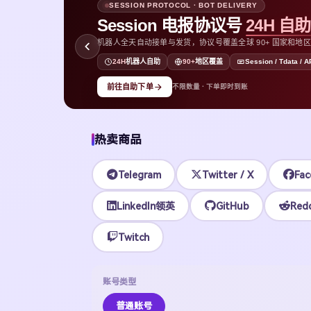
SESSION PROTOCOL · BOT DELIVERY
Session 电报协议号
24H 自
机器人全天自动接单与发货，协议号覆盖全球 90+ 国家和地区，支持
D
24H
机器人自助
90+
地区覆盖
Session / Tdata / A
前往自助下单
不限数量 · 下单即时到账
热卖商品
Telegram
Twitter / X
Fac
LinkedIn领英
GitHub
Redd
Twitch
账号类型
普通账号