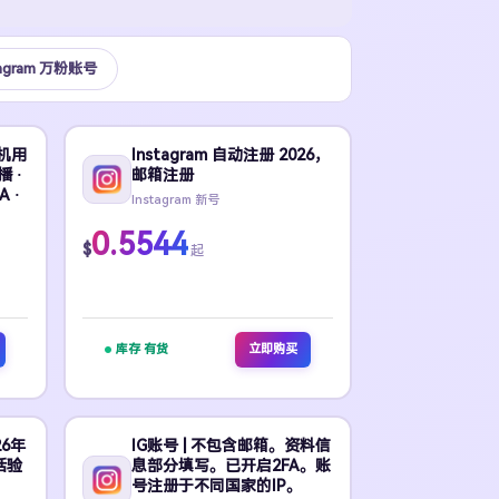
tagram 万粉账号
随机用
Instagram 自动注册 2026，
播 ·
邮箱注册
 ·
Instagram 新号
0.5544
$
起
库存 有货
立即购买
26年
IG账号 | 不包含邮箱。资料信
话验
息部分填写。已开启2FA。账
号注册于不同国家的IP。