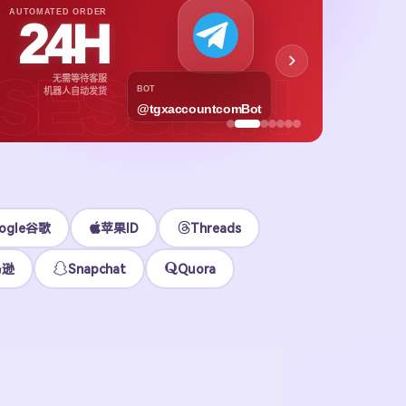
APPL
AUTOMATED ORDER
24H
App
下载号与
SESSION
无需等待客服
各区
BOT
机器人自动发货
@tgxaccountcomBot
立即
ogle谷歌
苹果ID
Threads
马逊
Snapchat
Quora