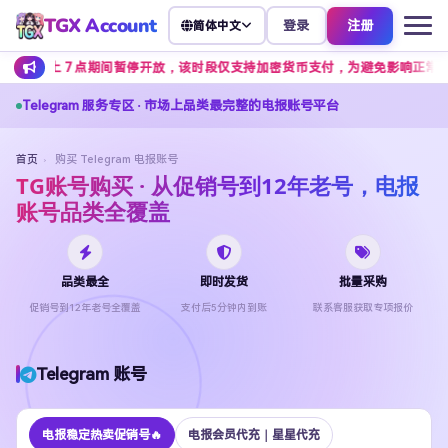
TGX Account
登录
注册
简体中文
早上 7 点期间暂停开放，该时段仅支持加密货币支付，为避免影响正常下单，建
Telegram 服务专区 · 市场上品类最完整的电报账号平台
首页
›
购买 Telegram 电报账号
TG账号购买 · 从促销号到12年老号，电报
账号品类全覆盖
品类最全
即时发货
批量采购
促销号到12年老号全覆盖
支付后5分钟内到账
联系客服获取专项报价
Telegram 账号
电报稳定热卖促销号🔥
电报会员代充｜星星代充