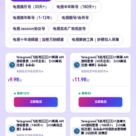
电报满月号（30天+）
电报半年账号（180天+）
电报满年账号（1-12年）
电报靓号/会员号
电报 session协议号
电报实名广告投放号
电报十年老频道｜加密万粉频道
电报营销工具｜炒群拉人采集
Telegram[飞机号]🇺🇸+1美国 API
Telegram[飞机号]🇺🇸+1美国 API
接码登录（30天左右）【iOS真机
接码登录（30天左右）【iOS真机
注册】👍👍👍
注册-精养】👍👍👍
电报稳定热卖促销号🔥
电报稳定热卖促销号🔥
9.98
11.98
¥
¥
起
起
库存
1210
库存
85
立即购买
立即购买
Telegram[飞机号]🇺🇸+1美国 API
Telegram[飞机号]🇨🇦+1加拿大
接码登录（180天+）【iOS真机注
API接码登录（180天+）【iOS真
册】👍👍👍
机注册】👍👍👍IP垃圾的会登陆频
繁 小白别买 没售后
电报稳定热卖促销号🔥