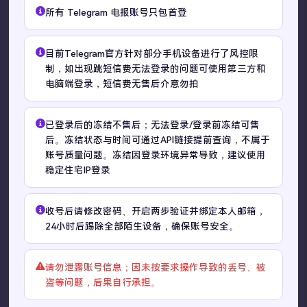
TGX Account 是专业的海外账号购买与批发平台，覆盖
所有 Telegram 电报账号只包首登
Telegram、Twitter、TikTok、Facebook、Instagram、
YouTube、Gmail、Apple ID 等全平台账号资源。
目前Telegram官方针对部分手机设备进行了风控限
自2022年起稳定运营，累计服务10,000+用户，支持个人用
制，如出现跳短信费无法登录的问题可使用第三方和
户、跨境电商团队及MCN机构按需采购。系统自动发货，账
电脑端登录，短信费无售后介意勿拍
号质量问题提供售后保障。
已登录后的冻结不售后；无法登录/登录前冻结可售
后。
冻结状态与时间可通过API链接提前查询，不属于
账号质量问题。冻结因登录环境异常导致，建议使用
快速链接
稳定住宅IP登录
收号后请修改密码、开启两步验证并绑定本人邮箱，
首页
商品服务
24小时后踢除全部陌生设备，确保账号安全。
个人中心
Telegram账号购买
请勿泄露账号信息；因未按要求操作导致的丢号、被
订单查询
客户支持
盗等问题，后果自行承担。
Twitter账号购买
代理对接文档