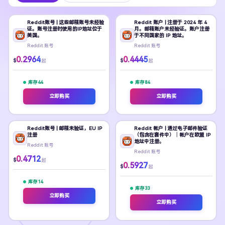
Reddit账号 | 这些邮箱账号未经验
Reddit 账户 | 注册于 2024 年 4
证。账号注册时使用的IP地址位于
月。邮箱账户未经验证。账户注册
美国。
于不同国家的 IP 地址。
Reddit 账号
Reddit 账号
0.2964
0.4445
$
$
起
起
库存
44
库存
84
立即购买
立即购买
Reddit账号 | 邮箱未验证，EU IP
Reddit 帐户 | 通过电子邮件验证
注册
（包含在套件中）｜帐户在欧盟 IP
地址中注册。
Reddit 账号
Reddit 账号
0.4712
$
起
0.5927
$
起
库存
14
库存
33
立即购买
立即购买