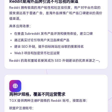
Reddit是海外品牌引流不可忽视的渠道
Reddit 拥有极高的用户粘性和社区信任度，用户对平台内容的
接受度远高于普通广告，是海外品牌推广和产品口碑建设的高价
值渠道。
具体应用场景：
在垂直 Subreddit 发布产品评测和使用体验，建立口碑
通过真实讨论引导用户关注品牌或产品
建设 SEO 外链，提升目标网站在谷歌的搜索排名
Web3 项目和加密货币社区运营
Reddit 的高权重域名使其成为 SEO 外链建设的优质来源之一。
两种IP规格，覆盖不同运营需求
TGX 提供两种注册IP规格的 Reddit 账号，按需选择：
欧盟IP注册账号：