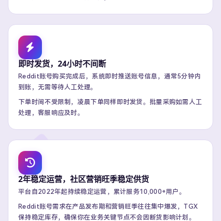
即时发货，24小时不间断
Reddit账号购买完成后，系统即时推送账号信息，通常5分钟内
到账，无需等待人工处理。
下单时间不受限制，凌晨下单同样即时发货。批量采购如需人工
处理，客服响应及时。
2年稳定运营，社区营销旺季稳定供货
平台自2022年起持续稳定运营，累计服务10,000+用户。
Reddit账号需求在产品发布期和营销旺季往往集中爆发，TGX
保持稳定库存，确保你在业务关键节点不会因断货影响计划。