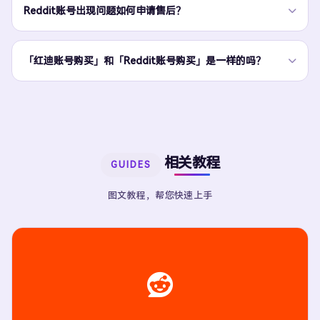
Reddit账号出现问题如何申请售后？
「红迪账号购买」和「Reddit账号购买」是一样的吗？
相关教程
GUIDES
图文教程，帮您快速上手