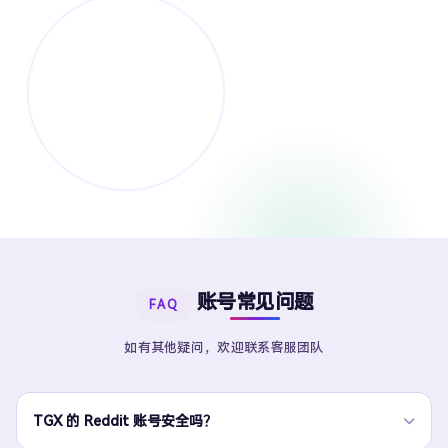
账号常见问题
FAQ
如有其他疑问，欢迎联系客服团队
TGX 的 Reddit 账号安全吗？