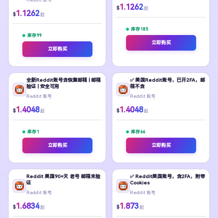
1.1262
$
起
1.1262
$
起
库存
185
库存
99
立即购买
立即购买
全新Reddit账号含恢复邮箱 | 邮箱
✅ 美国Reddit账号，已开2FA，邮
验证 | 安全可用
箱不含
Reddit 账号
Reddit 账号
1.4048
1.4048
$
$
起
起
库存
1
库存
66
立即购买
立即购买
Reddit 美国90+天 老号 邮箱未验
✅ Reddit美国账号，含2FA，附带
证
Cookies
Reddit 账号
Reddit 账号
1.6834
1.873
$
$
起
起