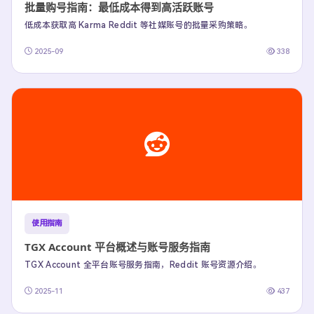
批量购号指南：最低成本得到高活跃账号
低成本获取高 Karma Reddit 等社媒账号的批量采购策略。
2025-09
338
使用指南
TGX Account 平台概述与账号服务指南
TGX Account 全平台账号服务指南，Reddit 账号资源介绍。
2025-11
437