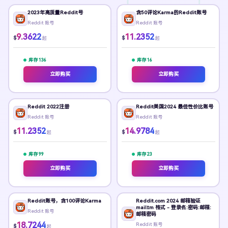
2023年高质量Reddit号
含50评论Karma的Reddit账号
Reddit 账号
Reddit 账号
9.3622
11.2352
$
$
起
起
库存
136
库存
16
立即购买
立即购买
Reddit 2022注册
Reddit美国2024 最佳性价比账号
Reddit 账号
Reddit 账号
11.2352
14.9784
$
$
起
起
库存
99
库存
23
立即购买
立即购买
Reddit账号，含100评论Karma
Reddit.com 2024 邮箱验证
mail.tm 格式 - 登录名:密码:邮箱:
Reddit 账号
邮箱密码
18.7244
Reddit 账号
$
起