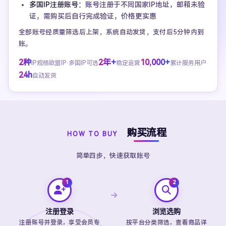
多国IP注册账号：
账号注册于不同国家IP地址，邮箱未验
证，需购买后自行完成验证，价格更实惠
全部账号经质量筛选后上架，系统自动发货，支付后5分钟内到
账。
2种
2年+
10,000+
IP规格欧盟IP·多国IP可选
稳定运营
累计服务用户
24h
自动发货
购买流程
HOW TO BUY
简单四步，快速获取账号
注册登录
浏览选购
注册账号并登录，享受会员专
按平台分类筛选，查看商品详