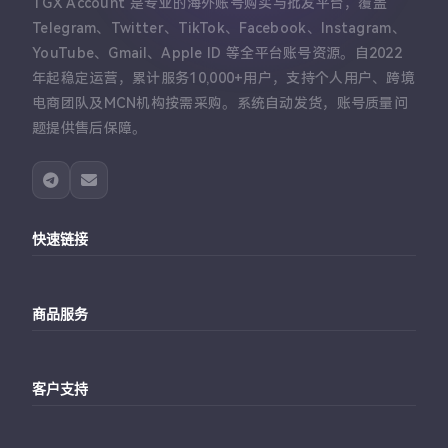
TGX Account 是专业的海外账号购买与批发平台，覆盖
Telegram、Twitter、TikTok、Facebook、Instagram、
YouTube、Gmail、Apple ID 等全平台账号资源。自2022
年起稳定运营，累计服务10,000+用户，支持个人用户、跨境
电商团队及MCN机构按需采购。系统自动发货，账号质量问
题提供售后保障。
快速链接
主站
商品服务
个人中心
Telegram账号购买
订单查询
客户支持
Twitter账号购买
代理对接文档