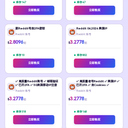
库存
147
库存
47
立即购买
立即购买
新Reddit号含2FA密钥
Reddit 06.2024 美国IP
Reddit 账号
Reddit 账号
2.8096
3.2778
$
$
起
起
库存
10
库存
802
立即购买
立即购买
✅ 高质量Reddit账号 ✅ 邮箱验证
✅ 高质量老号Reddit ✅ 美国IP ✅
✅ 已开2FA ✅ 5G英国移动IP注册
已开2FA ✅ 含Cookies ✅
Reddit 账号
Reddit 账号
3.2778
3.2778
$
$
起
起
库存
318
库存
148
立即购买
立即购买