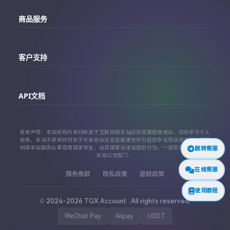
主站
商品服务
个人中心
Telegram账号购买
订单查询
客户支持
Twitter账号购买
代理对接文档
Telegram 客服
Facebook账号购买
API文档
常见问题
Instagram账号购买
API 接口文档
免责声明：本站所有内容均来源于互联网相关站点的资源链接地址，仅供学习个人
TikTok账号购买
使用，本站不承担任何由于内容的合法性及健康性所引起的争议和法律责任。严禁
利用本站服务从事危害国家安全，违反国家法律法规的行为，一经发现，立即上报
跳转客服
代理对接文档
当地公安部门。
查看更多平台
在线客服
服务条款
隐私政策
退款政策
使用教程
© 2024-2026 TGX Account . All rights reserved.
WeChat Pay
Alipay
USDT