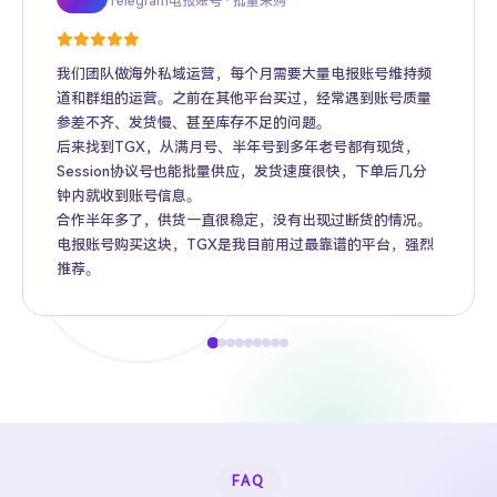
Telegram电报账号 · 批量采购
Twitter推特高粉号 · Web3项目推广
TikTok账号 · 跨境电商矩阵运营
Facebook广告账号 · 跨境广告投放
Instagram账号 · 品牌海外推广
Gmail账号 · Apple ID · AI工具账号
YouTube账号 · 内容变现
Telegram Premium代充 · 个人用户
海外账号批发 · MCN机构
我们团队做海外私域运营，每个月需要大量电报账号维持频
道和群组的运营。之前在其他平台买过，经常遇到账号质量
参差不齐、发货慢、甚至库存不足的问题。
后来找到TGX，从满月号、半年号到多年老号都有现货，
Session协议号也能批量供应，发货速度很快，下单后几分
钟内就收到账号信息。
合作半年多了，供货一直很稳定，没有出现过断货的情况。
电报账号购买这块，TGX是我目前用过最靠谱的平台，强烈
推荐。
FAQ