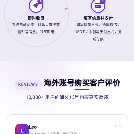
即时收货
填写信息并支付
系统自动发货，订单页直接查
填写联系方式，选择微信 /
看账号信息，即买即用
USDT / 余额等支付方式，完
成付款
海外账号购买客户评价
REVIEWS
10,000+ 用户的海外账号购买真实反馈
“
Leo
Sarah
Kevin
Mike
Amy
Daniel
Jason
Wing
Richard
L