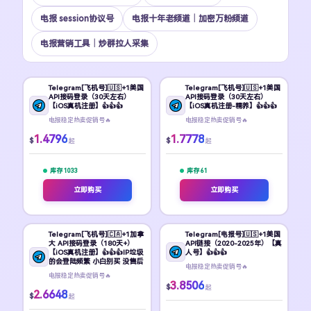
电报 session协议号
电报十年老频道｜加密万粉频道
电报营销工具｜炒群拉人采集
Telegram[飞机号]🇺🇸+1美国
Telegram[飞机号]🇺🇸+1美国
API接码登录（30天左右）
API接码登录（30天左右）
【iOS真机注册】👍👍👍
【iOS真机注册-精养】👍👍👍
电报稳定热卖促销号🔥
电报稳定热卖促销号🔥
1.4796
1.7778
$
$
起
起
库存 1033
库存 61
立即购买
立即购买
Telegram[飞机号]🇨🇦+1加拿
Telegram[电报号]🇺🇸+1美国
大 API接码登录（180天+）
API链接（2020-2025年）【真
【iOS真机注册】👍👍👍IP垃圾
人号】👍👍👍
的会登陆频繁 小白别买 没售后
电报稳定热卖促销号🔥
电报稳定热卖促销号🔥
3.8506
$
起
2.6648
$
起