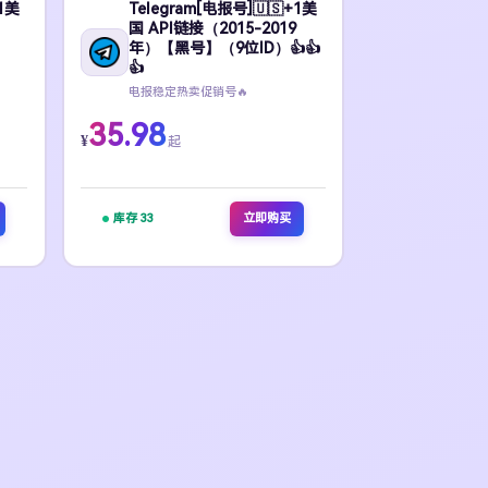
+1美
Telegram[电报号]🇺🇸+1美
国 API链接（2015-2019
年）【黑号】（9位ID）👍👍
👍
电报稳定热卖促销号🔥
35.98
¥
起
库存 33
立即购买