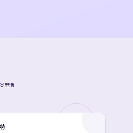
账号类型满
推特