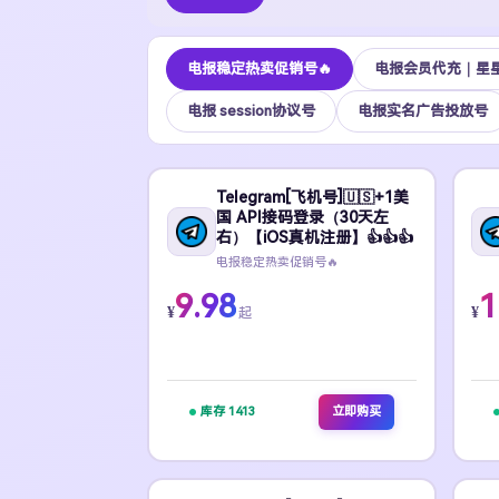
电报稳定热卖促销号🔥
电报会员代充｜星
电报 session协议号
电报实名广告投放号
Telegram[飞机号]🇺🇸+1美
国 API接码登录（30天左
右）【iOS真机注册】👍👍👍
电报稳定热卖促销号🔥
9.98
1
¥
¥
起
库存 1413
立即购买