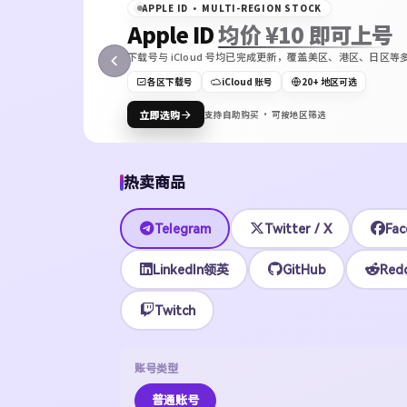
APPLE ID · MULTI-REGION STOCK
Apple ID
均价 ¥10 即可上号
下载号与 iCloud 号均已完成更新，覆盖美区、港区、日
ON
各区下载号
iCloud 账号
20+ 地区可选
Bot
立即选购
支持自助购买 · 可按地区筛选
热卖商品
Telegram
Twitter / X
Fac
LinkedIn领英
GitHub
Redd
Twitch
账号类型
普通账号