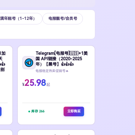
满年账号（1-12年）
电报靓号/会员号
+1加
Telegram[电报号]🇺🇸+1美
天
国 API链接（2020-2025
👍
年）【黑号】👍👍👍
白别
电报稳定热卖促销号🔥
25.98
¥
起
库存 266
立即购买