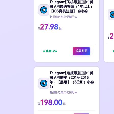
Telegram[飞机号]🇺🇸+1美
国 API接码登录（1年以上）
【iOS真机注册】 👍👍👍
电报稳定热卖促销号🔥
27.98
¥
起
2
¥
库存 446
立即购买
Telegram[电报号]🇺🇸+1美
国 API链接（2014-2015
年）【黑号】（8位ID）👍👍
👍
电报稳定热卖促销号🔥
198.00
¥
起