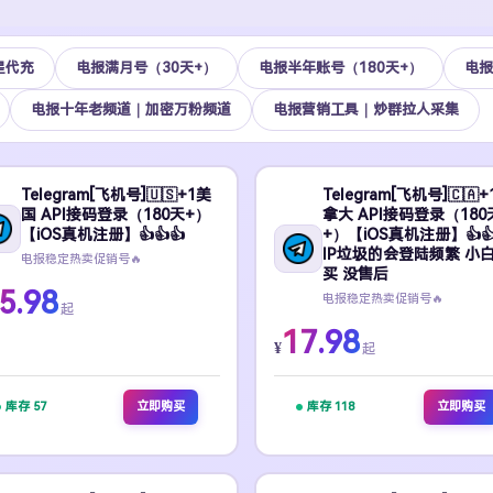
星代充
电报满月号（30天+）
电报半年账号（180天+）
电报
电报十年老频道｜加密万粉频道
电报营销工具｜炒群拉人采集
Telegram[飞机号]🇺🇸+1美
Telegram[飞机号]🇨🇦
国 API接码登录（180天+）
拿大 API接码登录（180
【iOS真机注册】👍👍👍
+）【iOS真机注册】👍👍
IP垃圾的会登陆频繁 小
电报稳定热卖促销号🔥
买 没售后
5.98
电报稳定热卖促销号🔥
起
17.98
¥
起
库存 57
立即购买
库存 118
立即购买