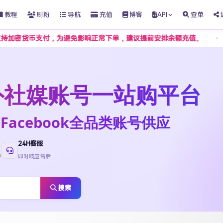
教程
刷粉
导航
充值
博客
API
查单
支付，为避免影响正常下单，建议提前安排余额充值。
客服不接
t海外社媒账号一站购平台
ktok·Facebook全品类账号供应
24H客服
待
即时响应售后
搜索