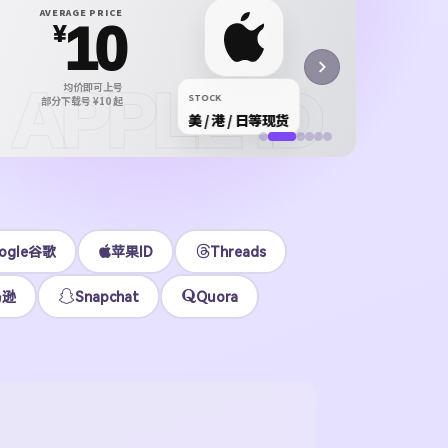
X P
AVERAGE PRICE
10
X /
¥
正规 i
APPLE ID
均价即可上号
¥12
STOCK
部分下载号 ¥10 起
美 / 港 / 日等现货
立即
ogle谷歌
苹果ID
Threads
马逊
Snapchat
Quora