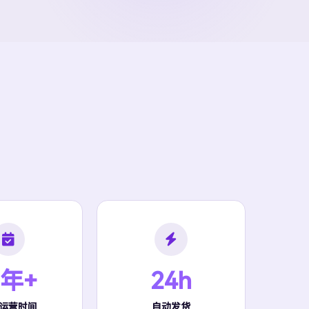
 年+
24h
运营时间
自动发货