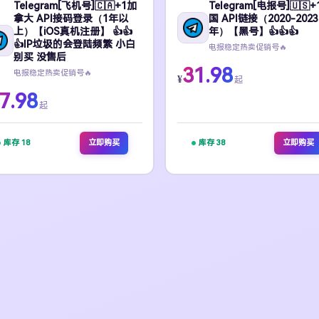
Telegram[飞机号]🇨🇦+1加
Telegram[电报号]🇺🇸
拿大 API接码登录（1年以
国 API链接（2020-2023
上）【iOS真机注册】 👍👍
年）【黑号】👍👍👍
👍IP垃圾的会登陆频繁 小白
电报稳定热卖促销号🔥
别买 没售后
31.98
电报稳定热卖促销号🔥
¥
起
7.98
起
库存 18
立即购买
库存 38
立即购买