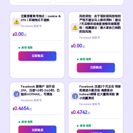
注意查看账号格式｜cookie &
风控须知：由于现阶段风控特别
2FA | 买错格式不退换
严格不建议马上修改资料｜建议
7天后修改或者直接修改邮箱密
Facebook 新账号
码｜纯属建议｜请大家自己斟酌
把控风险
0.00
$
起
Facebook 新账号
0.00
$
起
库存 有货
立即购买
库存 有货
立即购买
Facebook 新账户 没开启
Facebook 注册2个月左右 有使
2FA，注册1小时-24小时，已
用痕迹介意勿拍 高度信任
验证HOTMAIL，可浸泡
hotmail邮箱 在大量购买前 请
小批量测试
Facebook 新账号
Facebook 新账号
0.4654
$
起
0.4742
$
起
库存 有货
库存 有货
立即购买