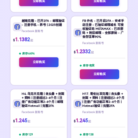
立即购买
立即购买
越南克隆 - 已开2FA - 邮箱验证
FB 外名 - 已开启2FA - 安卓手
- 注册手机 - 养号 | 2025创建
动注册 - 已验证邮箱域名 可接
收验证码 METAMAX - 已改密
Facebook 新账号
码 + 附旧邮箱 - 全部原始 - 广
告存活率90%
1.1382
$
起
Facebook 新账号
1.2332
$
起
库存 6494
立即购买
库存 有货
立即购买
H4. 乌克兰克隆 | 含头像 + 封面
H17. 哥伦比亚克隆 | 含头像 +
+ 资料 | 注册超过2-6个月 | 注
封面 + 资料 | 注册超过2-6个月
册广告功能正常2-6个月 | 邮箱
| 注册广告功能正常2-6个月 |
验证Hotmail | 完整2FA
Hotmail验证 | 完整2FA
Facebook 新账号
Facebook 新账号
1.245
1.245
$
$
起
起
库存 129
库存 138