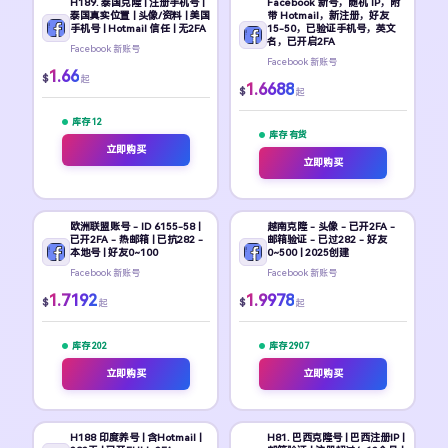
H189. 泰国克隆 | 注册手机号 |
Facebook 新号，随机 IP，附
泰国真实位置 | 头像/资料 | 美国
带 Hotmail，新注册，好友
手机号 | Hotmail 信任 | 无2FA
15-50，已验证手机号，英文
名，已开启2FA
Facebook 新账号
Facebook 新账号
1.66
$
起
1.6688
$
起
库存 12
库存 有货
立即购买
立即购买
欧洲联盟账号 - ID 6155-58 |
越南克隆 - 头像 - 已开2FA -
已开2FA - 热邮箱 | 已抗282 -
邮箱验证 - 已过282 - 好友
本地号 | 好友0~100
0~500 | 2025创建
Facebook 新账号
Facebook 新账号
1.7192
1.9978
$
$
起
起
库存 202
库存 2907
立即购买
立即购买
H188 印度养号 | 含Hotmail |
H81. 巴西克隆号 | 巴西注册IP |