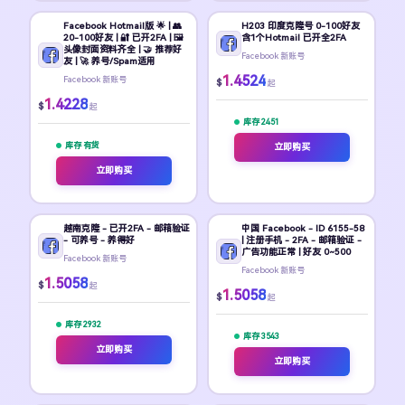
Facebook Hotmail版 🌟 | 👥
H203 印度克隆号 0-100好友
20-100好友 | 🔐 已开2FA | 🖼️
含1个Hotmail 已开全2FA
头像封面资料齐全 | 🤝 推荐好
Facebook 新账号
友 | 🚀 养号/Spam适用
1.4524
Facebook 新账号
$
起
1.4228
$
起
库存 2451
库存 有货
立即购买
立即购买
越南克隆 - 已开2FA - 邮箱验证
中国 Facebook - ID 6155-58
- 可养号 - 养得好
| 注册手机 - 2FA - 邮箱验证 -
广告功能正常 | 好友 0~500
Facebook 新账号
Facebook 新账号
1.5058
$
起
1.5058
$
起
库存 2932
库存 3543
立即购买
立即购买