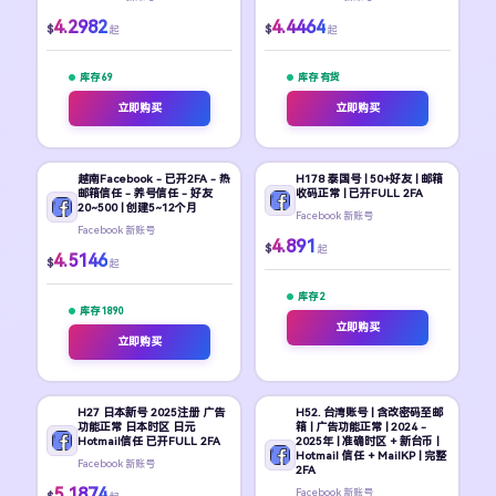
4.2982
4.4464
$
$
起
起
库存 69
库存 有货
立即购买
立即购买
越南Facebook - 已开2FA - 热
H178 泰国号 | 50+好友 | 邮箱
邮箱信任 - 养号信任 - 好友
收码正常 | 已开FULL 2FA
20~500 | 创建5~12个月
Facebook 新账号
Facebook 新账号
4.891
$
起
4.5146
$
起
库存 2
库存 1890
立即购买
立即购买
H27 日本新号 2025注册 广告
H52. 台湾账号 | 含改密码至邮
功能正常 日本时区 日元
箱 | 广告功能正常 | 2024 -
Hotmail信任 已开FULL 2FA
2025年 | 准确时区 + 新台币 |
Hotmail 信任 + MailKP | 完整
Facebook 新账号
2FA
5.1874
Facebook 新账号