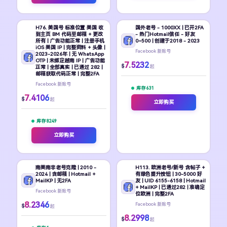
H76. 美国号 标准位置 美国 收
国外老号 - 1000XX | 已开2FA
到主页 BM 代码至邮箱 + 更改
- 热门Hotmail信任 - 好友
所有 | 广告功能正常 | 注册手机
0~500 | 创建于2018 - 2023
iOS 美国 IP | 完整资料 + 头像 |
Facebook 新账号
2023-2026年 | 无 WhatsApp
OTP | 未绑定越南 IP | 广告功能
7.5232
$
起
正常 | 全部真实 | 已通过 282 |
邮箱获取代码正常 | 完整2FA
Facebook 新账号
库存 631
7.4106
$
起
立即购买
库存 8249
立即购买
南美南非老号克隆 | 2010 -
H113. 欧洲老号/新号 含帖子 +
2024 | 含邮箱 | Hotmail +
有绿色提升按钮 | 30-5000 好
MailKP | 无2FA
友 | UID 6155-6158 | Hotmail
+ MailKP | 已通过282 | 准确定
Facebook 新账号
位欧洲 | 完整2FA
8.2346
Facebook 新账号
$
起
8.2998
$
起