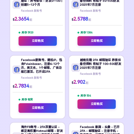
验证 - 养号信任 - 好友0~100 |
备份资料 有帖子 50~500好友
创建5~12个月
2025年7月注册
Facebook 新账号
Facebook 新账号
2.3654
2.5788
$
$
起
起
库存 5920
库存 1384
立即购买
立即购买
Facebook新账号，随机IP，包
越南克隆 2FA 邮箱验证 养信任
含Fviainboxer，注册6-12个
备份资料 有帖子 100~500好友
月，英文名，1个邮箱，广告功
2025年7月注册
能已激活，已开启2FA
Facebook 新账号
Facebook 新账号
2.902
$
起
2.7834
$
起
库存 504
库存 有货
立即购买
立即购买
海外FB账号 - 2FA双重认证 -
Facebook 泰国 - 头像 - 已开
绑定高权重Hotmail邮箱 - 好友
2FA - 邮箱验证 - 注册手机 -