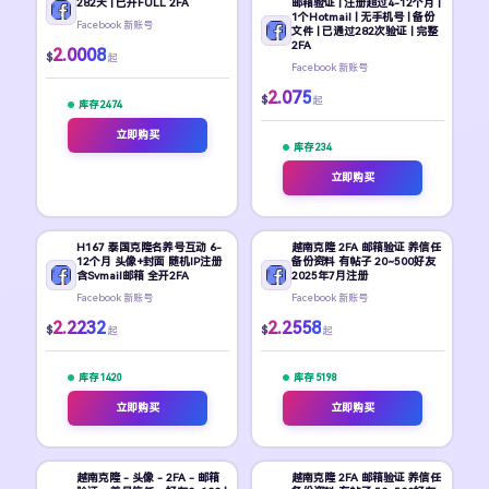
282天 | 已开FULL 2FA
邮箱验证 | 注册超过4-12个月 |
1个Hotmail | 无手机号 | 备份
Facebook 新账号
文件 | 已通过282次验证 | 完整
2FA
2.0008
$
起
Facebook 新账号
2.075
$
起
库存 2474
立即购买
库存 234
立即购买
H167 泰国克隆名养号互动 6-
越南克隆 2FA 邮箱验证 养信任
12个月 头像+封面 随机IP注册
备份资料 有帖子 20~500好友
含Svmail邮箱 全开2FA
2025年7月注册
Facebook 新账号
Facebook 新账号
2.2232
2.2558
$
$
起
起
库存 1420
库存 5198
立即购买
立即购买
越南克隆 - 头像 - 2FA - 邮箱
越南克隆 2FA 邮箱验证 养信任