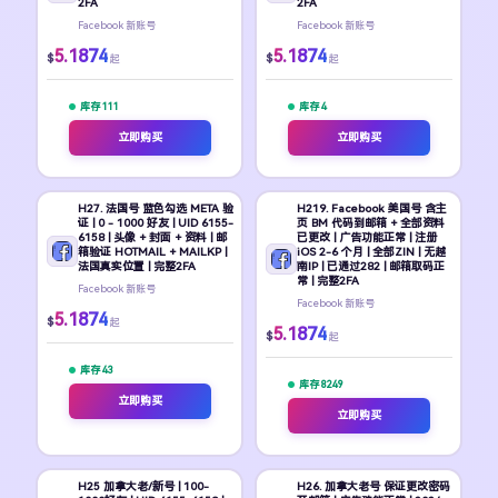
2FA
2FA
Facebook 新账号
Facebook 新账号
5.1874
5.1874
$
$
起
起
库存 111
库存 4
立即购买
立即购买
H27. 法国号 蓝色勾选 META 验
H219. Facebook 美国号 含主
证 | 0 - 1000 好友 | UID 6155-
页 BM 代码到邮箱 + 全部资料
6158 | 头像 + 封面 + 资料 | 邮
已更改 | 广告功能正常 | 注册
箱验证 HOTMAIL + MAILKP |
iOS 2-6 个月 | 全部ZIN | 无越
法国真实位置 | 完整2FA
南IP | 已通过282 | 邮箱取码正
常 | 完整2FA
Facebook 新账号
Facebook 新账号
5.1874
$
起
5.1874
$
起
库存 43
库存 8249
立即购买
立即购买
H25 加拿大老/新号 | 100-
H26. 加拿大老号 保证更改密码