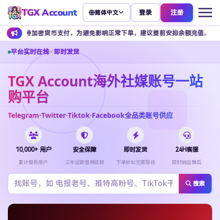
TGX Account
登录
注册
简体中文
币支付，为避免影响正常下单，建议提前安排余额充值。
客服不接受任
平台实时在线 · 即时发货
TGX Account海外社媒账号一站
购平台
Telegram·Twitter·Tiktok·Facebook全品类账号供应
10,000+ 用户
安全保障
即时发货
24H客服
累计服务用户
三年运营值得信赖
下单秒出无需等待
即时响应售后
搜索