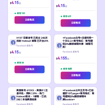
4.15
$
起
4.15
$
起
库存 183
库存 439
立即购买
立即购买
H137 印度老号 已用过 282次
⭐Facebook白号⭐注册时间一
抗封 Hotmail 邮箱 已开全2FA
个月以上⭐账号格式：账号|密
码|2fa|微软邮箱令牌（邮箱可
Facebook 新账号
用）
4.15
Facebook 新账号
$
起
4.155
$
起
库存 38
库存 有货
立即购买
立即购买
美国账号 615XX - 美国IP | 注
⭐Facebook公共主页号⭐已创
册手机 - 资料 | 2FA - 热门
建好10个page⭐账号格式：账
Hotmail信任 - 1邮箱 - 已抗
号|密码|2fa|微软邮箱令
282 | 本地美国标准
牌|cookie⭐
Facebook 新账号
Facebook 新账号