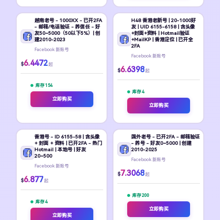
越南老号 - 1000XX - 已开2FA
H48 香港老新号 | 20-1000好
- 邮箱/电话验证 - 养信任 - 好
友 | UID 6155-6158 | 含头像
友50~5000（50以下5%）| 创
+封面+资料 | Hotmail验证
建2010-2023
+MailKP | 香港定位 | 已开全
2FA
Facebook 新账号
Facebook 新账号
6.4472
$
起
6.6398
$
起
库存 154
库存 4
立即购买
立即购买
香港号 - ID 6155-58 | 含头像
国外老号 - 已开2FA - 邮箱验证
+ 封面 + 资料 | 已开2FA - 热门
- 养号 - 好友0~5000 | 创建
Hotmail | 本地号 | 好友
2010-2025
20~500
Facebook 新账号
Facebook 新账号
7.3068
$
起
6.877
$
起
库存 200
库存 4
立即购买
立即购买