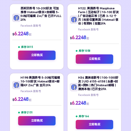
西班牙养号 10-200好友 可加
H122. 美国养号 Maxphone
推荐 Hotmail信任+含邮箱 5-
Farm | 互动帖子 | 10-100 好友
50帖可编辑 Zin广告 已开FULL
| 广告功能正常 | 已养 3-12 个
2FA
月 | 当前位置美国 | Hotmail 信
任 | 有资料 | 完整2FA
Facebook 新账号
Facebook 新账号
6.2248
$
起
6.2248
$
起
库存 3015
库存 1058
立即购买
立即购买
H198 美国养号 5-30帖可编辑
H34 澳洲老新号 | 100-1000好
10-100好友 Hotmail信任+邮
友 | UID 6155-6158 | 头像+封
箱KP Zin广告 全开2FA
面+资料 | 热门Hotmail邮箱 |
澳洲本地 | 已开全2FA
Facebook 新账号
Facebook 新账号
6.2248
$
起
6.2248
$
起
库存 2151
库存 164
立即购买
立即购买