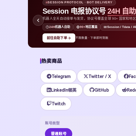
SESSION PROTOCOL · BOT DELIVERY
Session 电报协议号
24H 自
机器人全天自动接单与发货，协议号覆盖全球 90+ 国家和地区，支持
D
24H
机器人自助
90+
地区覆盖
Session / Tdata / A
前往自助下单
不限数量 · 下单即时到账
热卖商品
Telegram
Twitter / X
Fac
LinkedIn领英
GitHub
Redd
Twitch
账号类型
普通账号