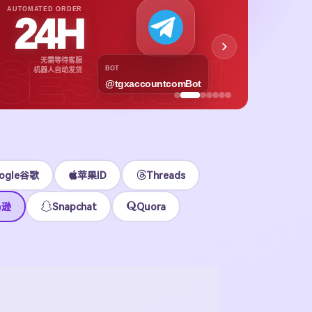
APPL
AUTOMATED ORDER
24H
App
下载号与
SESSION
无需等待客服
各区
BOT
机器人自动发货
@tgxaccountcomBot
立即
ogle谷歌
苹果ID
Threads
马逊
Snapchat
Quora