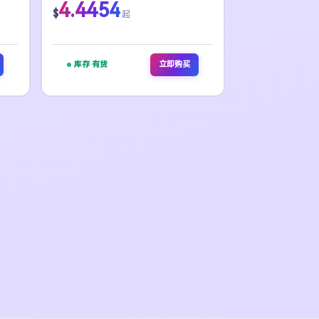
4.4454
$
起
库存 有货
立即购买