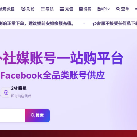
使用教程
刷粉
导航
充值
博客
API
查单
议提前安排余额充值。
客服不接受任何私下转账，请勿添加私人 
t海外社媒账号一站购平台
ktok·Facebook全品类账号供应
24H客服
待
即时响应售后
搜索