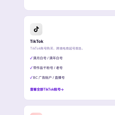
TikTok
TikTok账号购买，跨境电商起号首选。
满月白号 / 满年白号
带作品千粉号 / 老号
BC 广告账户 / 直播号
查看全部TikTok账号