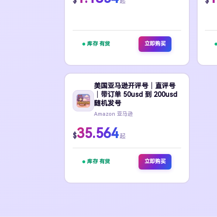
$
$
起
库存 有货
立即购买
美国亚马逊开评号｜直评号
｜带订单 50usd 到 200usd
随机发号
Amazon 亚马逊
35.564
$
起
库存 有货
立即购买