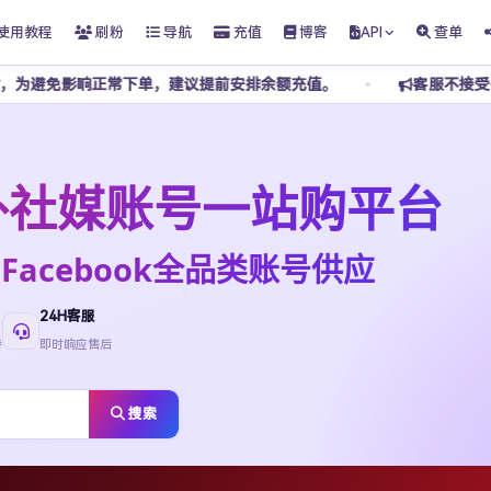
使用教程
刷粉
导航
充值
博客
API
查单
下单，建议提前安排余额充值。
客服不接受任何私下转账，请勿
t海外社媒账号一站购平台
ktok·Facebook全品类账号供应
24H客服
待
即时响应售后
搜索