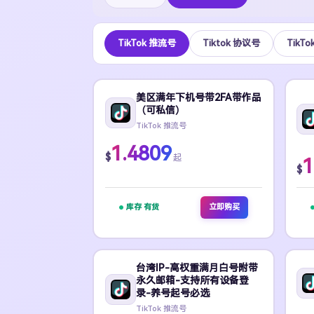
TikTok 推流号
Tiktok 协议号
TikT
美区满年下机号带2FA带作品
（可私信）
TikTok 推流号
1.4809
$
起
1
$
库存 有货
立即购买
台湾IP-高权重满月白号附带
永久邮箱-支持所有设备登
录-养号起号必选
TikTok 推流号