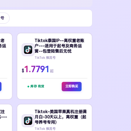
播号
重老
Tiktok泰国IP--高权重老账
务运
户---适用于起号及商务运
营--包登陆售后无忧
TikTok 推流号
1.7791
$
起
库存 有货
立即购买
权注
Tiktok-美国苹果真机注册满
--
月白-30天以上，高权重（起
号养号专用）
TikTok 推流号