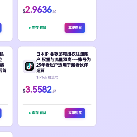
2.9636
$
起
库存 有货
立即购买
真机
日本IP 谷歌邮箱授权注册账
控
户 权重与流量双高---账号为
起
25年老账户适用于新老伙伴
后首
运营
TikTok 推流号
3.5582
$
起
库存 有货
立即购买