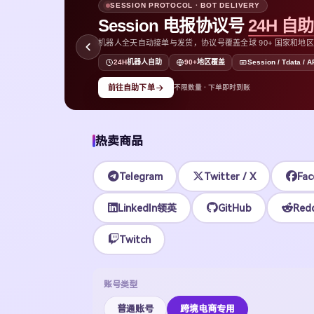
SESSION PROTOCOL · BOT DELIVERY
Session 电报协议号
24H 自
机器人全天自动接单与发货，协议号覆盖全球 90+ 国家和地区，支持
D
24H
机器人自助
90+
地区覆盖
Session / Tdata / A
前往自助下单
不限数量 · 下单即时到账
热卖商品
Telegram
Twitter / X
Fac
LinkedIn领英
GitHub
Redd
Twitch
账号类型
普通账号
跨境电商专用