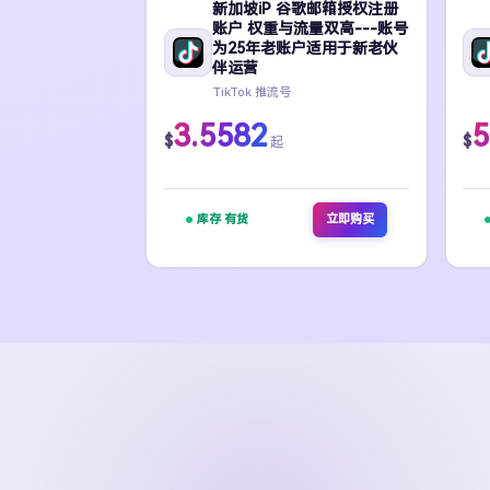
新加坡iP 谷歌邮箱授权注册
账户 权重与流量双高---账号
为25年老账户适用于新老伙
伴运营
TikTok 推流号
3.5582
5
$
$
起
库存 有货
立即购买