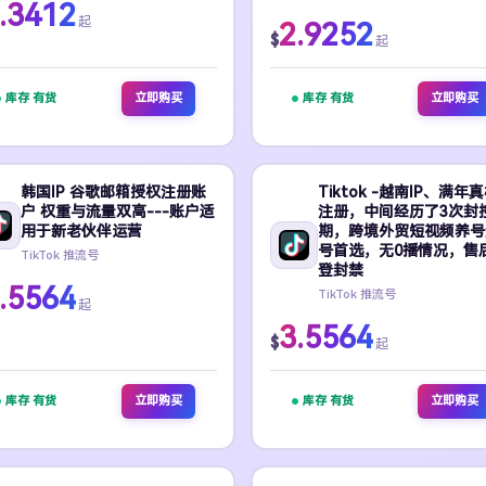
.3412
起
2.9252
$
起
库存 有货
立即购买
库存 有货
立即购买
韩国IP 谷歌邮箱授权注册账
Tiktok -越南IP、满年
户 权重与流量双高---账户适
注册，中间经历了3次封
用于新老伙伴运营
期，跨境外贸短视频养号
号首选，无0播情况，售
TikTok 推流号
登封禁
.5564
TikTok 推流号
起
3.5564
$
起
库存 有货
立即购买
库存 有货
立即购买