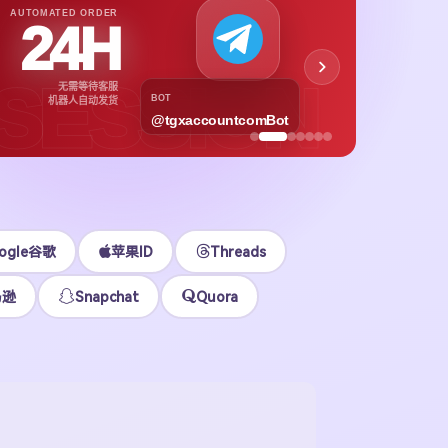
APPL
AUTOMATED ORDER
24H
App
下载号与
SESSION
无需等待客服
各区
BOT
机器人自动发货
@tgxaccountcomBot
立即
ogle谷歌
苹果ID
Threads
马逊
Snapchat
Quora