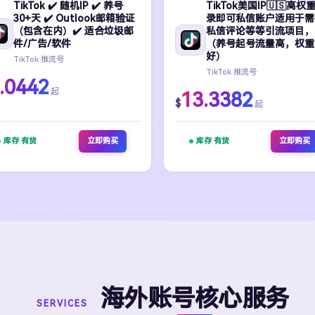
TikTok ✔️ 随机IP ✔️ 养号
TikTok美国IP🇺🇸高权
30+天 ✔️ Outlook邮箱验证
录即可私信账户适用于需
（包含在内）✔️ 适合垃圾邮
私信评论等等引流项目，
件/广告/软件
（养号起号流量高，权重
好）
TikTok 推流号
TikTok 推流号
.0442
起
13.3382
$
起
库存 有货
立即购买
库存 有货
立即购买
海外账号核心服务
SERVICES