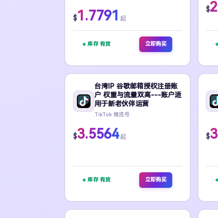
2
$
1.7791
$
起
库存 有货
立即购买
台湾IP 谷歌邮箱授权注册账
户 权重与流量双高---账户适
用于新老伙伴运营
TikTok 推流号
3.5564
3
$
$
起
库存 有货
立即购买