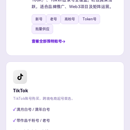
100K）、Token登录号全覆盖。粉丝真实活
跃，适合品牌推广、Web3项目及矩阵运营。
新号
老号
高粉号
Token号
批量供应
查看全部推特账号
TikTok
TikTok账号购买，跨境电商起号首选。
满月白号 / 满年白号
带作品千粉号 / 老号