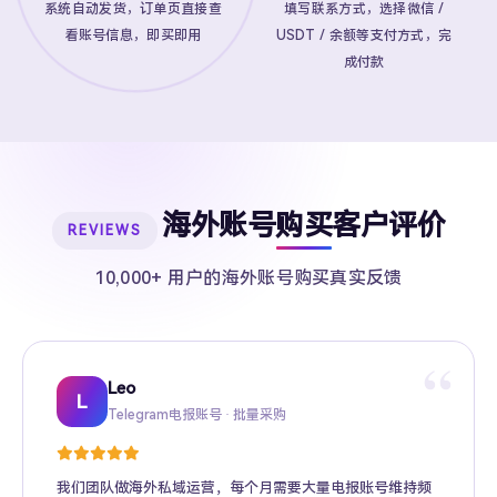
系统自动发货，订单页直接查
填写联系方式，选择微信 /
看账号信息，即买即用
USDT / 余额等支付方式，完
成付款
海外账号购买客户评价
REVIEWS
10,000+ 用户的海外账号购买真实反馈
“
Leo
Sarah
Kevin
Mike
Amy
Daniel
Jason
Wing
Richard
L
Telegram电报账号 · 批量采购
Twitter推特高粉号 · Web3项目推广
TikTok账号 · 跨境电商矩阵运营
Facebook广告账号 · 跨境广告投放
Instagram账号 · 品牌海外推广
Gmail账号 · Apple ID · AI工具账号
YouTube账号 · 内容变现
Telegram Premium代充 · 个人用户
海外账号批发 · MCN机构
我们团队做海外私域运营，每个月需要大量电报账号维持频