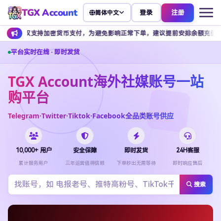
TGX Account
登录
注册
简体中文
持加密货币支付，为避免影响正常下单，建议提前安排余额充值。
客
平台实时在线 · 即时发货
TGX Account海外社媒账号一站
购平台
Telegram·Twitter·Tiktok·Facebook全品类账号供应
10,000+ 用户
安全保障
即时发货
24H客服
累计服务用户
三年运营值得信赖
下单秒出无需等待
即时响应售后
搜索