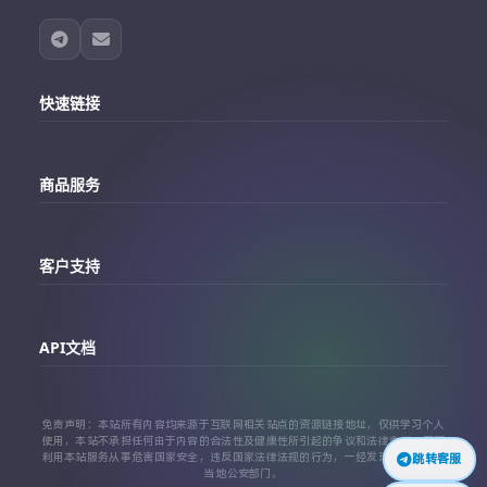
快速链接
主站
商品服务
个人中心
Telegram账号购买
订单查询
客户支持
Twitter账号购买
代理对接文档
Telegram 客服
Facebook账号购买
API文档
常见问题
Instagram账号购买
API 接口文档
免责声明：本站所有内容均来源于互联网相关站点的资源链接地址，仅供学习个人
TikTok账号购买
使用，本站不承担任何由于内容的合法性及健康性所引起的争议和法律责任。严禁
利用本站服务从事危害国家安全，违反国家法律法规的行为，一经发现，立即上报
跳转客服
代理对接文档
当地公安部门。
查看更多平台