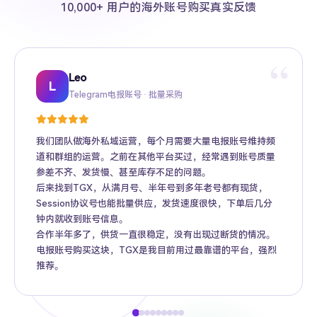
10,000+ 用户的海外账号购买真实反馈
“
Leo
Sarah
Kevin
Mike
Amy
Daniel
Jason
Wing
Richard
L
Telegram电报账号 · 批量采购
Twitter推特高粉号 · Web3项目推广
TikTok账号 · 跨境电商矩阵运营
Facebook广告账号 · 跨境广告投放
Instagram账号 · 品牌海外推广
Gmail账号 · Apple ID · AI工具账号
YouTube账号 · 内容变现
Telegram Premium代充 · 个人用户
海外账号批发 · MCN机构
我们团队做海外私域运营，每个月需要大量电报账号维持频
道和群组的运营。之前在其他平台买过，经常遇到账号质量
参差不齐、发货慢、甚至库存不足的问题。
后来找到TGX，从满月号、半年号到多年老号都有现货，
Session协议号也能批量供应，发货速度很快，下单后几分
钟内就收到账号信息。
合作半年多了，供货一直很稳定，没有出现过断货的情况。
电报账号购买这块，TGX是我目前用过最靠谱的平台，强烈
推荐。