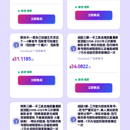
库存 有货
库存 有货
立即购买
立即购买
新技术~~想自己创建主页买这
超级三解--手工挑选高质量最新
个~~3解老号 包首登可创建主
版顶配2008-2023年三次解限
页（包创建一个最少） 包首登
耐用老号-带证件链接-包可修改
账号密码邮箱密码以及辅助邮箱
Facebook 广告限解号
-7天内投放权限受限售后一次
31.1185
Facebook 广告限解号
$
起
34.0822
$
起
库存 有货
库存 有货
立即购买
立即购买
欧美三解--手工挑选高质量最新
超级3解-工作室内部使用账号-
版顶配2008-2023年三次解限
-死号严重买这个-真人测试使用
耐用老号（欧美国家原生邮箱
接受过资产--带证件链接-包可
有邮箱密码 不是微软微软 介意
修改账号密码邮箱密码以及辅助
误购）-带证件链接-包可修改账
邮箱 -7天内投放权限受限售后
号密码邮箱密码以及辅助邮箱
一次
-7天内投放权限受限售后一次