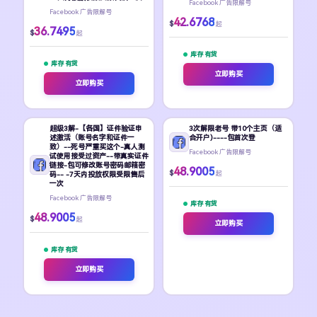
Facebook 广告限解号
Facebook 广告限解号
42.6768
$
起
36.7495
$
起
库存 有货
库存 有货
立即购买
立即购买
超级3解-【各国】证件验证申
3次解限老号 带10个主页（适
述激活（账号名字和证件一
合开户)----包首次登
致）--死号严重买这个-真人测
Facebook 广告限解号
试使用接受过资产--带真实证件
链接-包可修改账号密码邮箱密
48.9005
$
起
码-- -7天内投放权限受限售后
一次
Facebook 广告限解号
库存 有货
48.9005
$
起
立即购买
库存 有货
立即购买