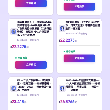
立即购买
立即购买
高质量老版人工三次解限耐用误
3次解限老号 +1个主页+可改货
判终审老号-902误判真3解-带
币（可改支付宝）不需要在创建
广告误判已恢复绿标（二步风控
主页--包首登
登录）-带证件-个人户死活随
Facebook 广告限解号
机-7天一次售后
22.2275
Facebook 广告限解号
$
起
22.2275
$
起
库存 有货
库存 有货
立即购买
立即购买
FB --二次广告解限--（欧美国
2015-2024年超级三次解限---
家）-已开双重---带邮箱密码 -
-个人户死投放权限正常---带邮
-2020--2022---带身份证件信
箱密码---双重认证----带正件-
息--包首登
----火爆款
Facebook 广告限解号
Facebook 广告限解号
23.413
26.3766
$
$
起
起