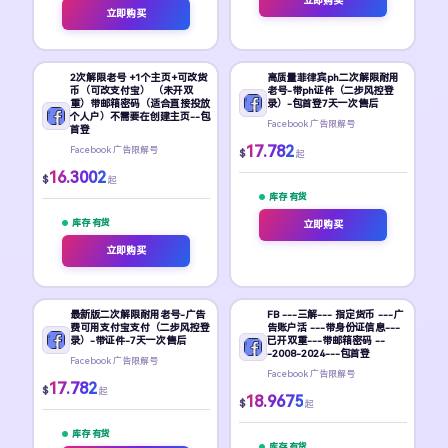
立即购买
立即购买
2次解限老号 +1个主页+可改货
高质量菲律宾ph二次解限耐用
币（可改支付宝） （未开双
老号-带ph证件（二步风控登
重）带邮箱密码（适合直接投放
录）-包首登7天一次售后
个人户）不需要在创建主页--包
Facebook 广告限解号
首登
17.782
Facebook 广告限解号
$
起
16.3002
$
起
库存 有货
库存 有货
立即购买
立即购买
最新版二次解限耐用老号-广告
FB ---三解--- 指定货币 ---广
费可用支付宝支付（二步风控登
告账户活 ---带身份证信息---
录）-带证件-7天一次售后
已开双重---带邮箱密码 --
-2008-2024---包首登
Facebook 广告限解号
Facebook 广告限解号
17.782
$
起
18.9675
$
起
库存 有货
库存 有货