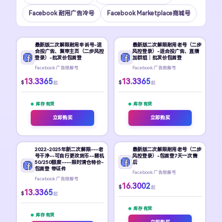
Facebook 耐用广告冷号
Facebook Marketplace商城号
最新版二次解限耐用申诉号-适
最新版二次解限耐用老号（二步
合投广告、复审主页（二步风控
风控登录）-适合投广告、直播
登录）-批发价包首登
加群组｜批发价包首登
Facebook 广告限解号
Facebook 广告限解号
13.3365
13.3365
$
$
起
起
库存 有货
库存 有货
立即购买
立即购买
2022-2025年新二次解限---老
最新版二次解限耐用老号（二步
号干净--可自行更改货币--随机
风控登录）-包首登7天一次售
50/250额度----限时清仓特价-
后
包首登 带证件
Facebook 广告限解号
Facebook 广告限解号
16.3002
$
起
13.3365
$
起
库存 有货
库存 有货