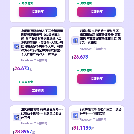
库存 有货
库存 有货
立即购买
立即购买
高质量顶配老版人工三次解限耐
超稳3解 fb更新第一批账号 不
用误判终审老号-902误判真3
带双重验证 邮箱验证登录 可改
解-带广告误判已恢复绿标（二
密码 可正常邮箱验证接主页 包
步风控登录）-带证件-大部分可
7天一次售后
以可接受多个共享个人户、可修
Facebook 广告限解号
改货币以及时区并使用支付宝-
个人户原户活-7天一次售后
26.673
$
起
Facebook 广告限解号
26.673
$
起
库存 有货
立即购买
库存 有货
立即购买
三次解限老号 FB开发者账号---
3次解限老号 带五个主页（适合
已验证手机号---包登录已验证
开户)----包首次登
开发者
Facebook 广告限解号
Facebook 广告限解号
31.1185
$
起
28.8957
$
起