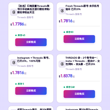
【自选】💥高质量Threads账
Fresh Threads新号 含手机号
号💥手动真机注册💥随机带贴/
验证 已开2FA
随机带粉丝关注
Threads 新账号
Threads 新账号
1.7816
$
起
1.7786
$
起
库存 83
库存 45
立即购买
立即购买
Instagram + Threads 账号，
THREADS @ - 2个账号合一：
已开2FA，100%可用
Insta + Threads - 混合IP - 女
性资料 - 含头像 - 已开2FA
Threads 新账号
Threads 新账号
1.7816
$
起
1.8378
$
起
库存 5
库存 248
立即购买
立即购买
优质Threads账户，含2FA密钥
Instagram 带2FA的Threads