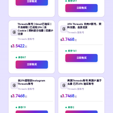
库存 697
立即购买
立即购买
Threads账号 | Gmail已验证 |
2FA Threads 台湾IP新号，资
不含邮箱 | 已启用2FA | 含
料完整，品质优质
Cookie | 资料部分完善 | 印度IP
Threads 新账号
注册
3.7468
Threads 新账号
$
起
3.5422
$
起
库存 161
库存 87
立即购买
立即购买
含2FA密钥的Instagram
美国Threads账号 美国IP 基于
Threads账号
头像 已开2FA 验证账号
Threads 新账号
Threads 新账号
3.7468
3.7468
$
$
起
起
库存 19
库存 2