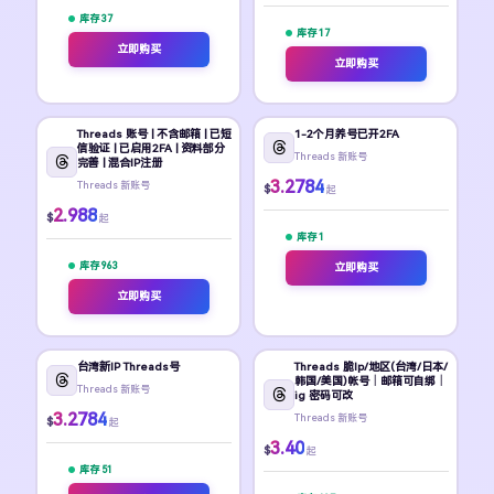
库存 37
库存 17
立即购买
立即购买
Threads 账号 | 不含邮箱 | 已短
1-2个月养号已开2FA
信验证 | 已启用2FA | 资料部分
Threads 新账号
完善 | 混合IP注册
3.2784
Threads 新账号
$
起
2.988
$
起
库存 1
库存 963
立即购买
立即购买
台湾新IP Threads号
Threads 脆Ip/地区(台湾/日本/
韩国/美国)帐号｜邮箱可自绑｜
Threads 新账号
ig 密码可改
3.2784
Threads 新账号
$
起
3.40
$
起
库存 51