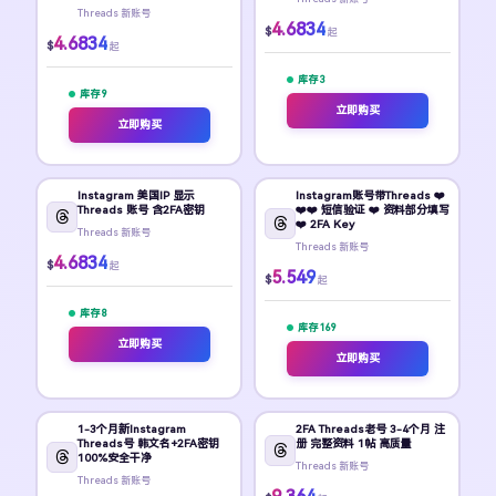
Threads 新账号
4.6834
$
起
4.6834
$
起
库存 3
库存 9
立即购买
立即购买
Instagram 美国IP 显示
Instagram账号带Threads ❤️
Threads 账号 含2FA密钥
❤️❤️ 短信验证 ❤️ 资料部分填写
❤️ 2FA Key
Threads 新账号
Threads 新账号
4.6834
$
起
5.549
$
起
库存 8
库存 169
立即购买
立即购买
1-3个月新Instagram
2FA Threads老号 3-4个月 注
Threads号 韩文名+2FA密钥
册 完整资料 1帖 高质量
100%安全干净
Threads 新账号
Threads 新账号