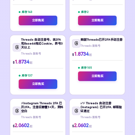
库存 163
库存 2
立即购买
立即购买
Threads 自动注册号，含2FA
韩版Threads已开2FA手动注册
和Base64格式Cookie，养号3
Threads 新账号
天以上
1.8734
Threads 新账号
$
起
1.8734
$
起
库存 105
库存 137
立即购买
立即购买
⚡️Instagram Threads 2FA 已
✅⚡️ Threads 自动注册
开2FA，注册后静置5+天，资料
(Instagram). 已开2FA. 邮箱验
空白
证通过
Threads 新账号
Threads 新账号
2.0602
2.0602
$
$
起
起