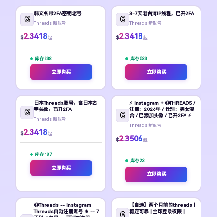
韩文名带2FA密钥老号
3-7天老台湾IP线程，已开2FA
Threads 新账号
Threads 新账号
2.3418
2.3418
$
$
起
起
库存 338
库存 533
立即购买
立即购买
日本Threads账号，含日本名
⚡ Instagram + @THREADS /
字头像，已开2FA
注册：2026年 / 性别：男女混
合 / 已添加头像 / 已开2FA ⚡
Threads 新账号
Threads 新账号
2.3418
$
起
2.3506
$
起
库存 137
库存 23
立即购买
立即购买
@Threads -- Instagram
【自选】两个月前的threads |
Threads自动注册账号 ⚜️ -- 7
稳定可靠 | 全球登录权限 |