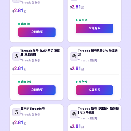
Threads 新账号
2.81
$
起
2.81
$
起
库存 76
库存 18
立即购买
立即购买
Threads账号 含2FA密钥 高质
Threads 账号已开2FA 验证通
量 注册两周
过
Threads 新账号
Threads 新账号
2.81
2.81
$
$
起
起
库存 106
库存 99
立即购买
立即购买
日本IP Threads号
Threads 新号 | 美国IP | 新注册
| 可正常使用
Threads 新账号
Threads 新账号
2.81
$
起
2.81
$
起