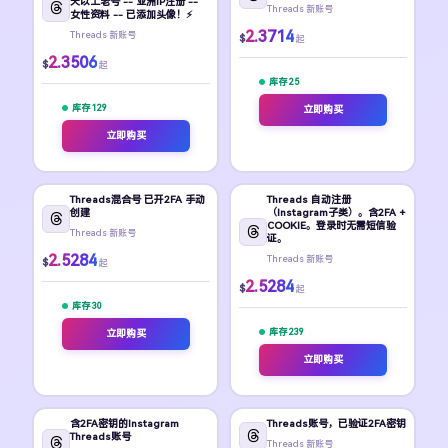
天以上老号 -- 亚洲IP注册 --
Threads 新账号
女性资料 -- 已添加头像！⚡
2.3714
Threads 新账号
$
起
2.3506
$
起
库存 25
库存 129
立即购买
立即购买
Threads混合号 已开2FA 手动
Threads 自动注册
创建
（Instagram子类）。含2FA +
COOKIE。登录时无需短信验
Threads 新账号
证。
2.5284
Threads 新账号
$
起
2.5284
$
起
库存 30
库存 239
立即购买
立即购买
含2FA密钥的Instagram
Threads账号，已验证2FA密钥
Threads账号
Threads 新账号