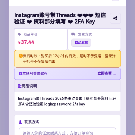
@Threads -- Instagram
【自选】两个月前的threads |
Threads自动注册账号 ⚜️ -- 7
稳定可靠 | 全球登录权限 |
Instagram账号带Threads ❤️❤️❤️ 短信
天以上老号 -- 亚洲IP注册 --
Threads 新账号
验证 ❤️ 资料部分填写 ❤️ 2FA Key
女性资料 -- 已添加头像！⚡
16.00
Threads 新账号
¥
起
15.86
商品单价
发货方式
¥
起
库存 33
¥37.44
自动发货
库存 129
立即购买
售后时效：购买后 12小时 内有效，超时不予受理｜登录弹
立即购买
手机号不在售后范围
本账号登录教程
立即查看 →
Threads混合号 已开2FA 手动
Threads 自动注册
创建
（Instagram子类）。含2FA +
COOKIE。登录时无需短信验
商品说明
Threads 新账号
证。
17.06
Threads 新账号
¥
起
Instagram带Threads 2026注册 混合国 1粉丝 部分资料 已开
17.06
¥
起
2FA 含短信验证 login:password:2fa key
库存 30
库存 240
立即购买
联系方式
立即购买