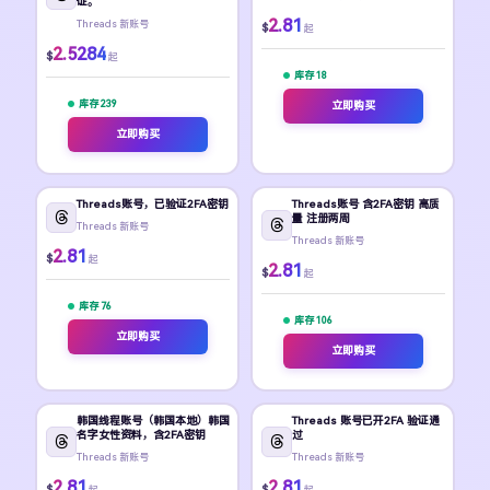
证。
2.81
Threads 新账号
$
起
2.5284
$
起
库存 18
库存 239
立即购买
立即购买
Threads账号，已验证2FA密钥
Threads账号 含2FA密钥 高质
量 注册两周
Threads 新账号
Threads 新账号
2.81
$
起
2.81
$
起
库存 76
库存 106
立即购买
立即购买
韩国线程账号（韩国本地）韩国
Threads 账号已开2FA 验证通
名字女性资料，含2FA密钥
过
Threads 新账号
Threads 新账号
2.81
2.81
$
$
起
起