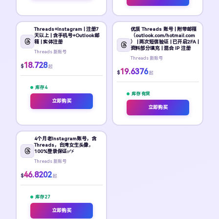
Threads+Instagram | 注册7
优质 Threads 账号 | 附带邮箱
天以上 | 含手机号+Outlook邮
（outlook.com/hotmail.com
箱 | 实体注册
） | 两次短信验证 | 已开启2FA |
资料部分填充 | 混合 IP 注册
Threads 新账号
Threads 新账号
18.728
$
起
19.6376
$
起
库存 4
库存 有货
立即购买
立即购买
4个月老Instagram账号，含
Threads，台湾女生头像，
100%登录保证✅⚡
Threads 新账号
46.8202
$
起
库存 27
立即购买