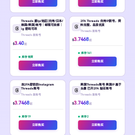
立即购买
立即购买
Threads 脆Ip/地区(台湾/日本/
2FA Threads 台湾IP新号，资
韩国/美国)帐号｜邮箱可自绑｜
料完整，品质优质
ig 密码可改
Threads 新账号
Threads 新账号
3.7468
$
起
3.40
$
起
库存 161
库存 有货
立即购买
立即购买
含2FA密钥的Instagram
美国Threads账号 美国IP 基于
Threads账号
头像 已开2FA 验证账号
Threads 新账号
Threads 新账号
3.7468
3.7468
$
$
起
起
库存 19
库存 2
立即购买
立即购买