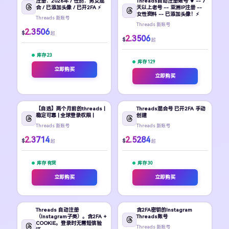
注册：2026年 / 性别：男女混
Threads自动注册账号 ⚜️ -- 7
合 / 已添加头像 / 已开2FA ⚡
天以上老号 -- 亚洲IP注册 --
女性资料 -- 已添加头像！⚡
Threads 新账号
Threads 新账号
2.3506
$
起
2.3506
$
起
库存 23
库存 129
立即购买
立即购买
【自选】两个月前的threads |
Threads混合号 已开2FA 手动
稳定可靠 | 全球登录权限 |
创建
Threads 新账号
Threads 新账号
2.3714
2.5284
$
$
起
起
库存 有货
库存 30
立即购买
立即购买
Threads 自动注册
含2FA密钥的Instagram
（Instagram子类）。含2FA +
Threads账号
COOKIE。登录时无需短信验
Threads 新账号