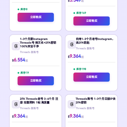
5.549
$
起
库存 8
库存 169
立即购买
立即购买
1-3个月新Instagram
台湾1-3个月老号Instagram，
Threads号 韩文名+2FA密钥
含2FA钥匙
100%安全干净
Threads 新账号
Threads 新账号
9.364
$
起
6.554
$
起
库存 198
库存 19
立即购买
立即购买
2FA Threads老号 3-4个月 注
Threads账号 1-3个月日版IP含
册 完整资料 1帖 高质量
2FA密钥
Threads 新账号
Threads 新账号
9.364
9.364
$
$
起
起