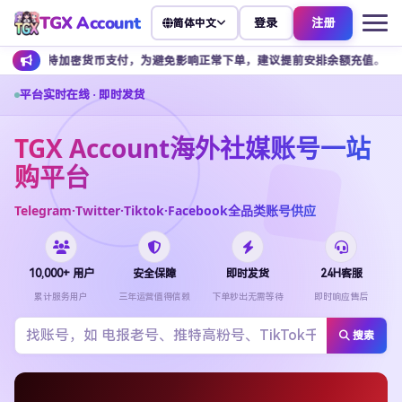
TGX Account
登录
注册
简体中文
货币支付，为避免影响正常下单，建议提前安排余额充值。
客服不接
平台实时在线 · 即时发货
TGX Account海外社媒账号一站
购平台
Telegram·Twitter·Tiktok·Facebook全品类账号供应
10,000+ 用户
安全保障
即时发货
24H客服
累计服务用户
三年运营值得信赖
下单秒出无需等待
即时响应售后
搜索