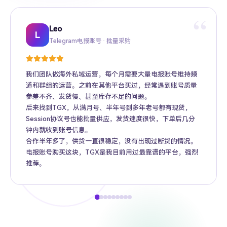
“
Leo
Sarah
Kevin
Mike
Amy
Daniel
Jason
Wing
Richard
L
Telegram电报账号 · 批量采购
Twitter推特高粉号 · Web3项目推广
TikTok账号 · 跨境电商矩阵运营
Facebook广告账号 · 跨境广告投放
Instagram账号 · 品牌海外推广
Gmail账号 · Apple ID · AI工具账号
YouTube账号 · 内容变现
Telegram Premium代充 · 个人用户
海外账号批发 · MCN机构
我们团队做海外私域运营，每个月需要大量电报账号维持频
道和群组的运营。之前在其他平台买过，经常遇到账号质量
参差不齐、发货慢、甚至库存不足的问题。
后来找到TGX，从满月号、半年号到多年老号都有现货，
Session协议号也能批量供应，发货速度很快，下单后几分
钟内就收到账号信息。
合作半年多了，供货一直很稳定，没有出现过断货的情况。
电报账号购买这块，TGX是我目前用过最靠谱的平台，强烈
推荐。