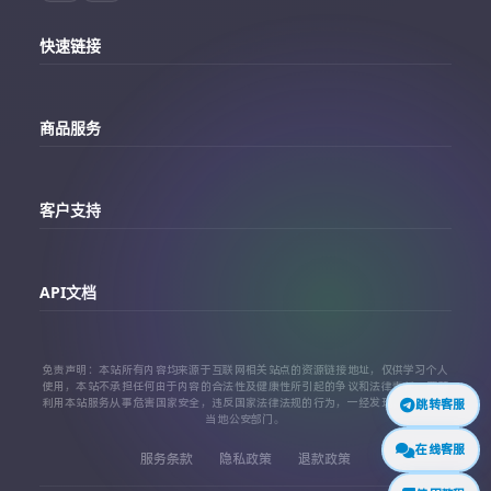
快速链接
主站
商品服务
个人中心
Telegram账号购买
订单查询
客户支持
Twitter账号购买
代理对接文档
Telegram 客服
Facebook账号购买
API文档
常见问题
Instagram账号购买
API 接口文档
免责声明：本站所有内容均来源于互联网相关站点的资源链接地址，仅供学习个人
TikTok账号购买
使用，本站不承担任何由于内容的合法性及健康性所引起的争议和法律责任。严禁
利用本站服务从事危害国家安全，违反国家法律法规的行为，一经发现，立即上报
跳转客服
代理对接文档
当地公安部门。
查看更多平台
在线客服
服务条款
隐私政策
退款政策