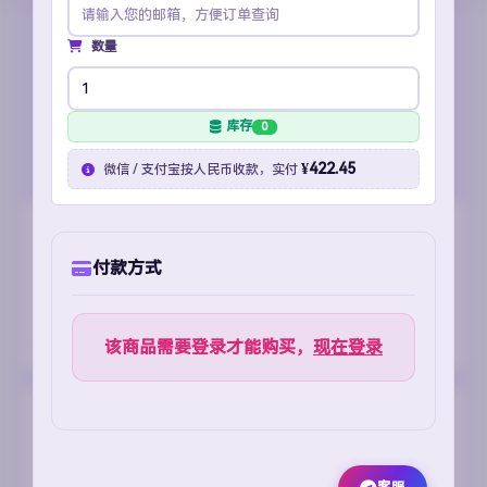
数量
海外账号购买平台数据
DATA
库存
0
海外账号购买平台核心数据，真实可查
¥422.45
微信 / 支付宝按人民币收款，实付
付款方式
10,000+
8
累计服务用户
覆盖主流平台
该商品需要登录才能购买，
现在登录
跨境电商·MCN机构·出海团队首选
覆盖全球主流海外社交平台
50+
2 年+