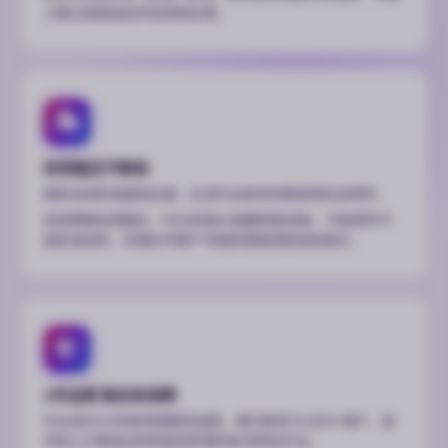
上难以找到如此齐全的供应商。
供货稳定不断档
拥有全球多渠道供应链，主流平台账号长期保持充足库存。
支持跨境电商团队、MCN机构大规模持续采购，不因库存不
足延误业务，长期合作客户可联系客服获取批发报价。
2年运营·售后有保障
平台自2022年起持续稳定运营，累计服务10,000+用户，是
市场上少数经过时间验证的海外账号供应平台。