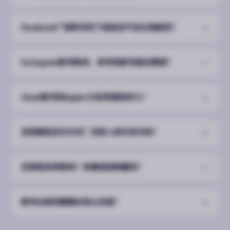
Facebook广告账号买了投放会不会立刻被封？
Instagram账号购买，老号和新号差在哪里？
Gmail账号和Apple ID买来能用多久？
支持哪些支付方式？支持人民币支付吗？
支持批发采购吗？有最低起购量吗？
账号出现问题售后怎么处理？