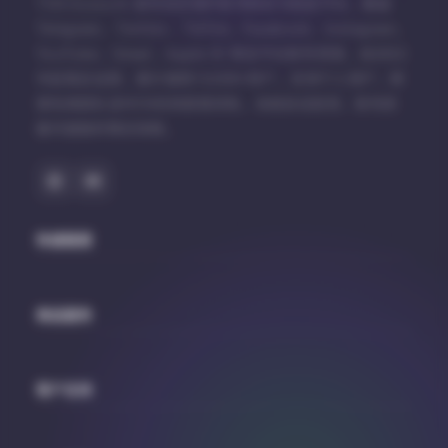
Telegram、Twitter、TikTok、Facebook、Instagram、
YouTube、Gmail、Apple ID 等全平台账号资源。自2022
年起稳定运营，累计服务10,000+用户，支持个人用户、跨
境电商团队及MCN机构按需采购。系统自动发货，账号质
量问题提供售后保障。
快速链接
主站
商品服务
个人中心
Telegram账号购买
订单查询
客户支持
Twitter账号购买
代理对接文档
Telegram 客服
Facebook账号购买
API文档