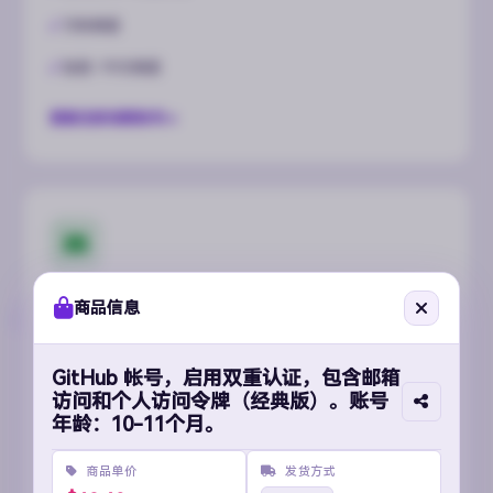
万粉频道
加密 / 中文频道
查看全部油管账号
邮箱 / 工具
商品信息
Gmail账号、Apple ID多地区现货，AI工具账号即时发货。
Gmail / Outlook / Yahoo
GitHub 帐号，启用双重认证，包含邮箱
访问和个人访问令牌（经典版）。账号
Apple ID 多地区
年龄：10-11个月。
ChatGPT / Claude / Gemini
商品单价
发货方式