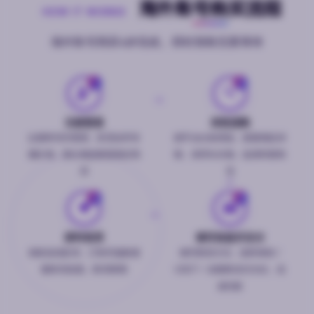
海外账号购买流程
HOW IT WORKS
海外账号购买4步完成，即时到账无需等待
注册登录
浏览选购
注册账号并登录，享受会员专
按平台分类筛选，查看商品详
属价格，部分商品需登录后购
情、库存与价格，选择所需账
买
号
即时收货
填写信息并支付
系统自动发货，订单页直接查
填写联系方式，选择微信 /
看账号信息，即买即用
USDT / 余额等支付方式，完
成付款