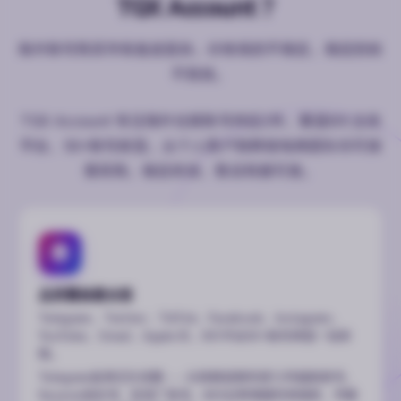
TGX Account ？
海外账号购买市场鱼龙混杂，价格低的不稳定，稳定的找
不到货。
TGX Account 专注海外社媒账号供应2年，覆盖8大主流
平台、50+账号类型，从个人用户到跨境电商团队均可按
需采购，稳定供货、售后有据可查。
品类覆盖最全面
Telegram、Twitter、TikTok、Facebook、Instagram、
YouTube、Gmail、Apple ID，8大平台50+账号类型一站采
购。
Telegram品类尤为完整——从热销促销号到12年超级老号，
Session协议号、实名广告号、ADS过审频道均有现货，市面