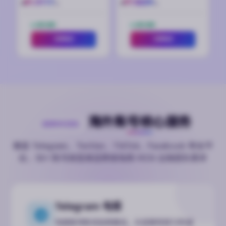
81.5117
97.8209
$
$
起
起
库存 有货
库存 有货
立即购买
立即购买
海外账号核心服务
SERVICES
覆盖 Telegram、Twitter、TikTok、Facebook 等全平
台，50+ 账号类型满足跨境电商·MCN·出海团队需求
Telegram 电报
电报账号购买品类最全。从促销号到12年超