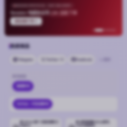
SESSION PROTOCOL · BOT DELIVERY
Session 电报协议号
24H 自助下单
前往自助下单
热卖商品
Telegram
Twitter / X
Facebook
更多
账号类型
普通账号
GitHub｜开发者账号
🟢 GitHub 账户 已绑定邮箱 已
🟢 全新高质量GitHub账号，
开启2FA
100%可用账号