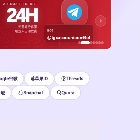
APPL
AUTOMATED ORDER
24H
App
下载号与
SESSION
无需等待客服
各区
BOT
机器人自动发货
@tgxaccountcomBot
立即
ogle谷歌
苹果ID
Threads
马逊
Snapchat
Quora