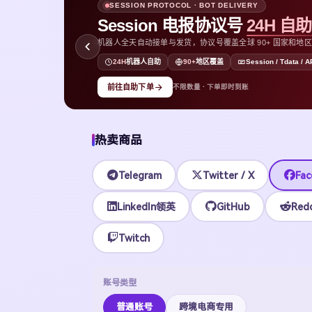
SESSION PROTOCOL · BOT DELIVERY
Session 电报协议号
24H 自
机器人全天自动接单与发货，协议号覆盖全球 90+ 国家和地区，支持
D
24H
机器人自助
90+
地区覆盖
Session / Tdata / A
前往自助下单
不限数量 · 下单即时到账
热卖商品
Telegram
Twitter / X
Fac
LinkedIn领英
GitHub
Redd
Twitch
账号类型
普通账号
跨境电商专用