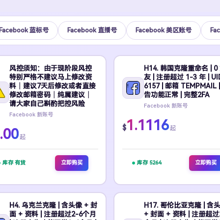
Facebook 蓝标号
Facebook 直播号
Facebook 美区账号
Fa
风控须知：由于现阶段风控
H14. 韩国克隆重命名 | 0
特别严格不建议马上修改资
友 | 注册超过 1-3 年 | UI
料｜建议7天后修改或者直接
6157 | 邮箱 TEMPMAIL 
修改邮箱密码｜纯属建议｜
告功能正常 | 完整2FA
请大家自己斟酌把控风险
Facebook 新账号
Facebook 新账号
1.1116
$
起
.00
起
库存 有货
立即购买
库存 5264
立即购买
H4. 乌克兰克隆 | 含头像 + 封
H17. 哥伦比亚克隆 | 含
面 + 资料 | 注册超过2-6个月
+ 封面 + 资料 | 注册超过