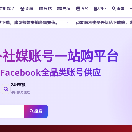
使用教程
刷粉
导航
充值
博客
API
查单
安排余额充值。
客服不接受任何私下转账，请勿添加私人 TG
t海外社媒账号一站购平台
ktok·Facebook全品类账号供应
24H客服
待
即时响应售后
搜索