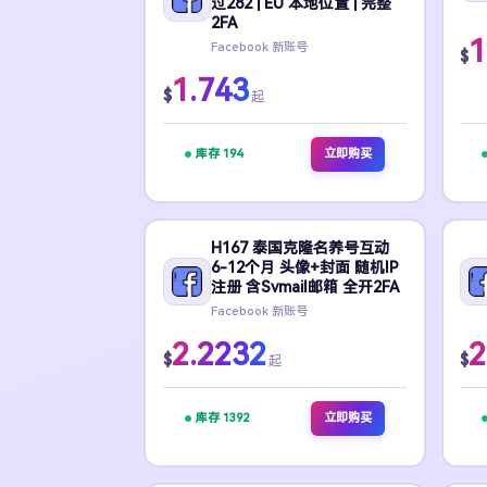
过282 | EU 本地位置 | 完整
2FA
1
Facebook 新账号
$
1.743
$
起
库存 194
立即购买
H167 泰国克隆名养号互动
6-12个月 头像+封面 随机IP
注册 含Svmail邮箱 全开2FA
Facebook 新账号
2.2232
2
$
$
起
库存 1392
立即购买