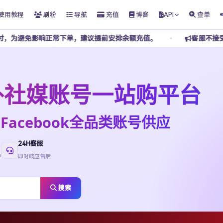
使用教程
刷粉
导航
充值
博客
API
查单
常下单，建议提前安排余额充值。
客服不接受任何私下转账，请勿
t海外社媒账号一站购平台
ktok·Facebook全品类账号供应
24H客服
待
即时响应售后
搜索