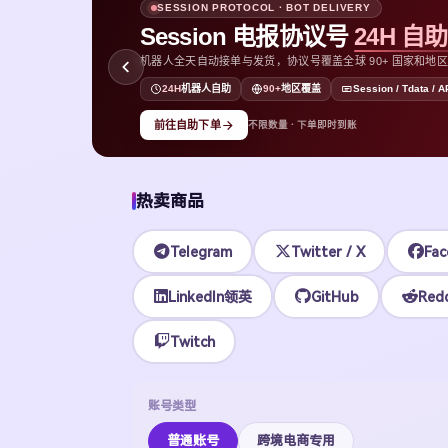
SESSION PROTOCOL · BOT DELIVERY
Session 电报协议号
24H 自
机器人全天自动接单与发货，协议号覆盖全球 90+ 国家和地区，支持
D
24H
机器人自助
90+
地区覆盖
Session / Tdata / A
前往自助下单
不限数量 · 下单即时到账
热卖商品
Telegram
Twitter / X
Fac
LinkedIn领英
GitHub
Redd
Twitch
账号类型
普通账号
跨境电商专用