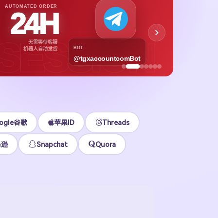
APPL
AUTOMATED ORDER
24H
App
下载号与
SESSION
无需等待客服
各区
BOT
机器人自动发货
@tgxaccountcomBot
立即
ogle谷歌
苹果ID
Threads
马逊
Snapchat
Quora