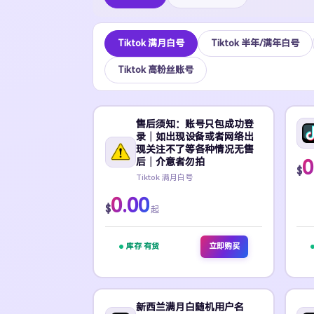
Tiktok 满月白号
Tiktok 半年/满年白号
Tiktok 高粉丝账号
售后须知：账号只包成功登
录｜如出现设备或者网络出
现关注不了等各种情况无售
后｜介意者勿拍
0
$
Tiktok 满月白号
0.00
$
起
库存 有货
立即购买
新西兰满月白随机用户名