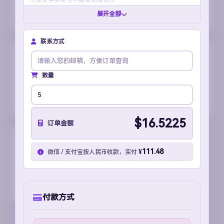
⚠️此文件类账号不能自动发货⚠️
累计服务用户
覆盖主流平台
❗️请下单后联系客服发货❗️
展开全部
❗️请下单后联系客服发货❗️
跨境电商·MCN机构·出海团队首选
覆盖全球主流海外社交平台
❗️请下单后联系客服发货❗️
❗️❗️❗️❗️重要的事情说三遍❗️❗️❗️❗️❗️❗️
联系方式
批量五十个以上数量购买的提前联系我给批发价❗️❗️❗️❗️
50+
2 年+
数量
账号类型
稳定运营时间
新号到老号，白号到高粉号全覆盖
持续供货，信誉可查可追溯
$16.5225
订单金额
¥111.48
微信 / 支付宝按人民币收款，实付
24h
自动发货
支付即出货，无需等待人工处理
付款方式