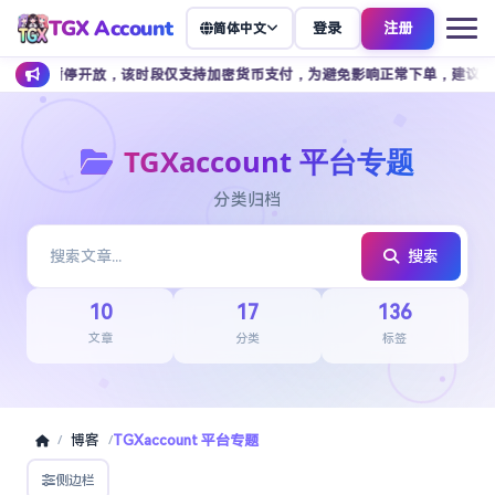
TGX Account
登录
注册
简体中文
暂停开放，该时段仅支持加密货币支付，为避免影响正常下单，建议提前安排余额
TGXaccount 平台专题
分类归档
搜索
10
17
136
文章
分类
标签
博客
TGXaccount 平台专题
/
/
侧边栏