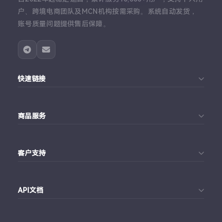
户、跨境电商团队及MCN机构按需采购。系统自动发货，
账号质量问题提供售后保障。
快速链接
首页
商品服务
个人中心
Telegram账号购买
订单查询
客户支持
Twitter账号购买
代理对接文档
Telegram 客服
Facebook账号购买
API文档
常见问题
Instagram账号购买
API 接口文档