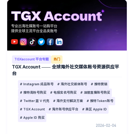
TGXaccount 平台专题
热门
TGX Account —— 全球海外社交媒体账号资源供应平
台
# Instagram 成品账号
# 海外社交媒体账号
# 推特营销
# 推特高粉号购买
# 电报实名号购买
# 油管直播账号购买
# Twitter 蓝 V 代充
# 海外支付解决方案
# 推特Token账号
# TGX Account
# 海外账号供应平台
# 美区 Apple ID
# Apple ID 购买
2026-02-04